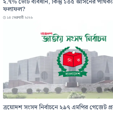
২.৭% ভোট ব্যবধান, কিন্তু ১৩৫ আসনের পার্থক্
ফলাফল?
১৪ ফেব্রুয়ারী ২০২৬
ত্রয়োদশ সংসদ নির্বাচনে ২৯৭ এমপির গেজেট প্