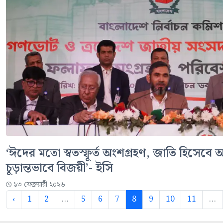
‘ঈদের মতো স্বতস্ফূর্ত অংশগ্রহণ, জাতি হিসেবে
চূড়ান্তভাবে বিজয়ী’- ইসি
১৩ ফেব্রুয়ারী ২০২৬
‹
1
2
...
5
6
7
8
9
10
11
...