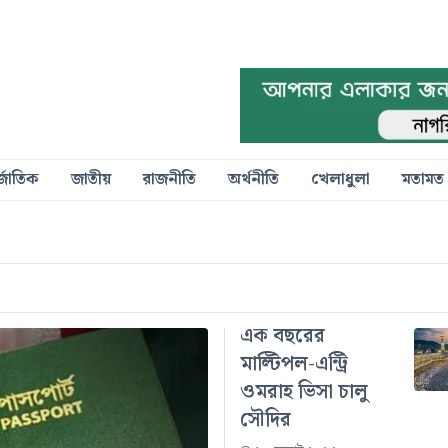
্জাতিক
জাতীয়
রাজনীতি
অর্থনীতি
খেলাধুলা
মতামত
এক বছরের
মাল্টিপল-এন্ট্রি
ওমরাহ ভিসা চালু
সৌদির