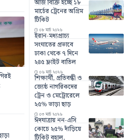
আজ বিক্রি হচ্ছে ১৮
মার্চের ট্রেনের অগ্রিম
টিকিট
০৮ মার্চ ২০২৬
ইরান-মধ্যপ্রাচ্য
সংঘাতের প্রভাবে
ঢাকা থেকে ৭ দিনে
২৪৫ ফ্লাইট বাতিল
০৬ মার্চ ২০২৬
গগিরই
শিক্ষার্থী, প্রতিবন্ধী ও
:
জ্যেষ্ঠ নাগরিকদের
ট্রেন ও মেট্রোরেলে
২৫% ভাড়া ছাড়
০৩ মার্চ ২০২৬
ঈদযাত্রায় নন-এসি
কোচে ২৫% দাঁড়িয়ে
ছাড়া
টিকিট বহাল,