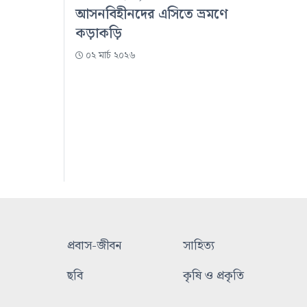
আসনবিহীনদের এসিতে ভ্রমণে
কড়াকড়ি
০২ মার্চ ২০২৬
প্রবাস-জীবন
সাহিত্য
ছবি
কৃষি ও প্রকৃতি