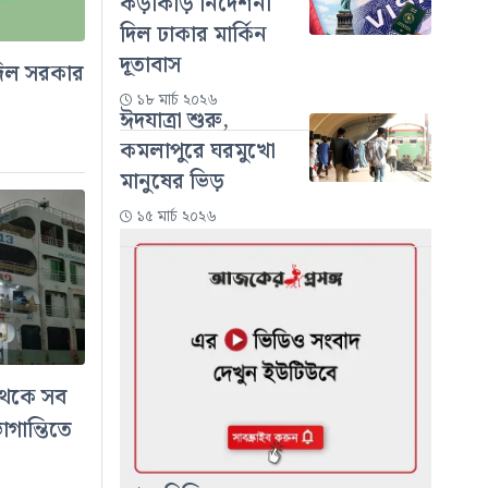
কড়াকড়ি নির্দেশনা
দিল ঢাকার মার্কিন
দূতাবাস
দিল সরকার
১৮ মার্চ ২০২৬
ঈদযাত্রা শুরু,
কমলাপুরে ঘরমুখো
মানুষের ভিড়
১৫ মার্চ ২০২৬
থেকে সব
গান্তিতে