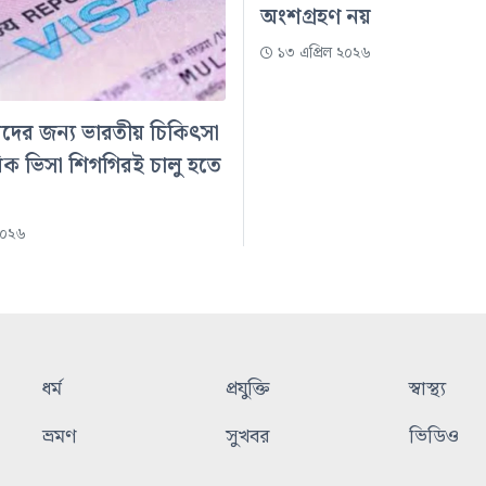
অংশগ্রহণ নয়
১৩ এপ্রিল ২০২৬
িদের জন্য ভারতীয় চিকিৎসা
িক ভিসা শিগগিরই চালু হতে
২০২৬
ধর্ম
প্রযুক্তি
স্বাস্থ্য
ভ্রমণ
সুখবর
ভিডিও