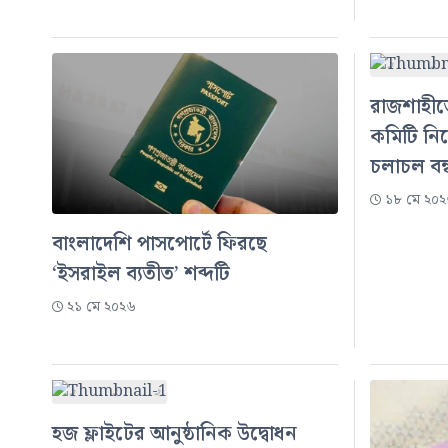
রাজশাহীত
কমিটি নিয়ে 
চলাচল বন্
১৮ মে ২০
বাংলাদেশি পাসপোর্টে ফিরছে
‘ইসরাইল ব্যতীত’ শব্দটি
২১ মে ২০২৬
হজ ফ্লাইটের আনুষ্ঠানিক উদ্বোধন