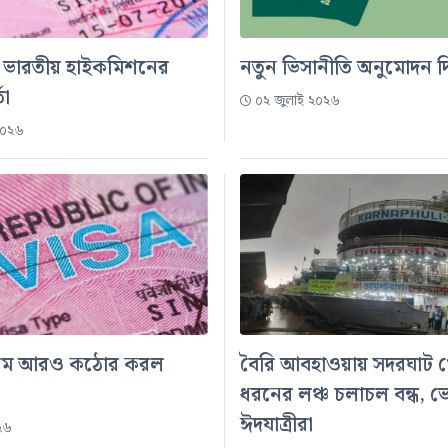
ে ভারতীয় হাইকমিশনের
নতুন ভিসানীতি অনুমোদন 
তা
০২ জুলাই ২০২৬
২০২৬
িয়ম আরও কঠোর করল
বৈরি আবহাওয়ায় সদরঘাট 
ধরনের লঞ্চ চলাচল বন্ধ, ভো
ঈদযাত্রীরা
২৬