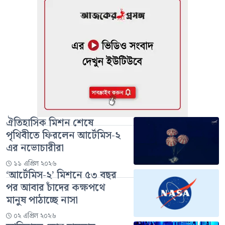
ঐতিহাসিক মিশন শেষে
পৃথিবীতে ফিরলেন আর্টেমিস-২
এর নভোচারীরা
১১ এপ্রিল ২০২৬
‘আর্টেমিস-২’ মিশনে ৫৩ বছর
পর আবার চাঁদের কক্ষপথে
মানুষ পাঠাচ্ছে নাসা
০২ এপ্রিল ২০২৬