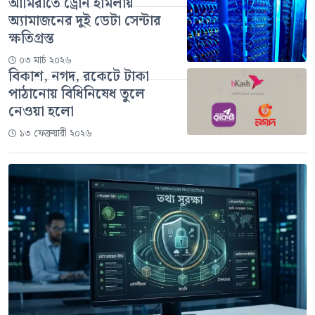
আমিরাতে ড্রোন হামলায়
অ্যামাজনের দুই ডেটা সেন্টার
ক্ষতিগ্রস্ত
০৩ মার্চ ২০২৬
বিকাশ, নগদ, রকেটে টাকা
পাঠানোয় বিধিনিষেধ তুলে
নেওয়া হলো
১৩ ফেব্রুয়ারী ২০২৬