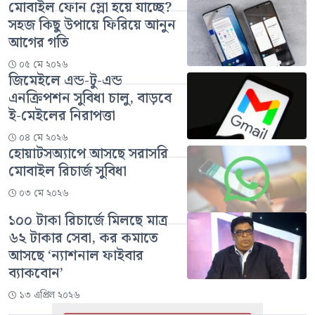
মোবাইল ফোন স্লো হয়ে যাচ্ছে?
সহজ কিছু উপায়ে ফিরিয়ে আনুন
আগের গতি
০৫ মে ২০২৬
জিমেইলে এন্ড-টু-এন্ড
এনক্রিপশন সুবিধা চালু, বাড়বে
ই-মেইলের নিরাপত্তা
০৪ মে ২০২৬
হোয়াটসঅ্যাপে আসছে সরাসরি
মোবাইল রিচার্জ সুবিধা
০৩ মে ২০২৬
১০০ টাকা রিচার্জে মিলছে মাত্র
৬২ টাকার সেবা, কর কমাতে
আসছে ‘ন্যাশনাল ফাইবার
ব্যাকবোন’
১৩ এপ্রিল ২০২৬