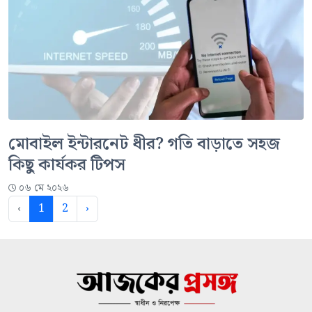
মোবাইল ইন্টারনেট ধীর? গতি বাড়াতে সহজ
কিছু কার্যকর টিপস
০৬ মে ২০২৬
‹
1
2
›