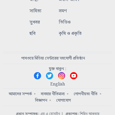
সাহিত্য
ভ্রমণ
সুখবর
ভিডিও
ছবি
কৃষি ও প্রকৃতি
পাথওয়ে মিডিয়া সেন্টারের সহযোগী প্রতিষ্ঠান
যুক্ত থাকুন :
English
আমাদের সম্পর্ক
ব্যবহার নীতিমালা
গোপনীয়তা নীতি
বিজ্ঞাপন
যোগাযোগ
প্রধান সম্পাদক:
এম এ হোসাইন
|
প্রকাশক:
শিরিন আকতার