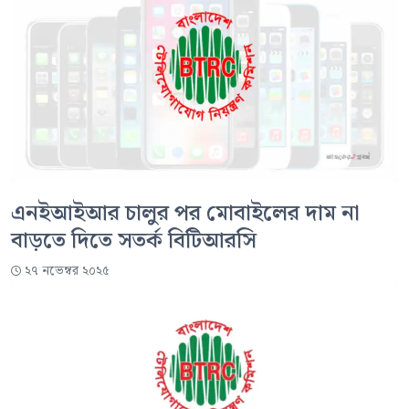
এনইআইআর চালুর পর মোবাইলের দাম না
বাড়তে দিতে সতর্ক বিটিআরসি
২৭ নভেম্বর ২০২৫