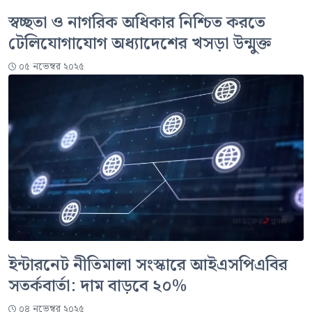
স্বচ্ছতা ও নাগরিক অধিকার নিশ্চিত করতে
টেলিযোগাযোগ অধ্যাদেশের খসড়া উন্মুক্ত
০৫ নভেম্বর ২০২৫
ইন্টারনেট নীতিমালা সংস্কারে আইএসপিএবির
সতর্কবার্তা: দাম বাড়বে ২০%
০৪ নভেম্বর ২০২৫