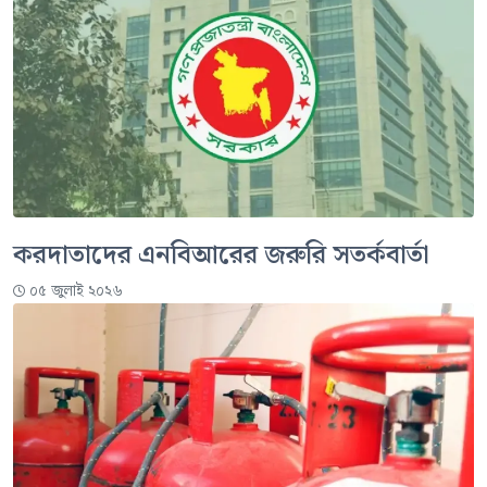
করদাতাদের এনবিআরের জরুরি সতর্কবার্তা
০৫ জুলাই ২০২৬