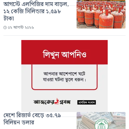
আগস্টে এলপিজির দাম বাড়ল,
১২ কেজি সিলিন্ডার ১,৫৯৮
টাকা
০২ আগস্ট ২০২৬
দেশে রিজার্ভ বেড়ে ৩৫.৭৯
বিলিয়ন ডলার