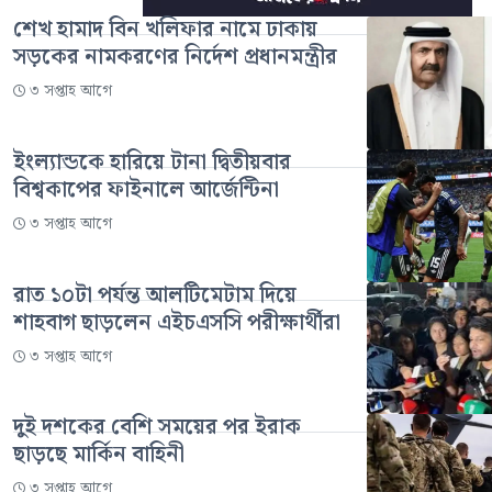
শেখ হামাদ বিন খলিফার নামে ঢাকায়
সড়কের নামকরণের নির্দেশ প্রধানমন্ত্রীর
৩ সপ্তাহ আগে
ইংল্যান্ডকে হারিয়ে টানা দ্বিতীয়বার
বিশ্বকাপের ফাইনালে আর্জেন্টিনা
৩ সপ্তাহ আগে
রাত ১০টা পর্যন্ত আলটিমেটাম দিয়ে
শাহবাগ ছাড়লেন এইচএসসি পরীক্ষার্থীরা
৩ সপ্তাহ আগে
দুই দশকের বেশি সময়ের পর ইরাক
ছাড়ছে মার্কিন বাহিনী
৩ সপ্তাহ আগে