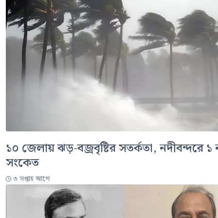
১০ জেলায় ঝড়-বজ্রবৃষ্টির সতর্কতা, নদীবন্দরে ১ ন
সংকেত
৩ সপ্তাহ আগে