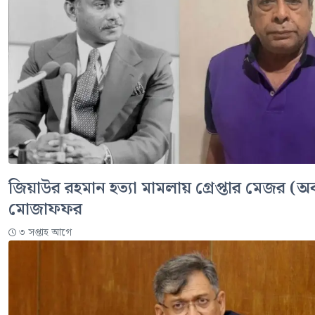
জিয়াউর রহমান হত্যা মামলায় গ্রেপ্তার মেজর (অ
মোজাফফর
৩ সপ্তাহ আগে