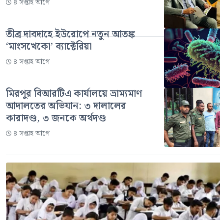
৪ সপ্তাহ আগে
তীব্র দাবদাহে ইউরোপে নতুন আতঙ্ক
‘মাংসখেকো’ ব্যাক্টেরিয়া
৪ সপ্তাহ আগে
মিরপুর বিআরটিএ কার্যালয়ে ভ্রাম্যমাণ
আদালতের অভিযান: ৩ দালালের
কারাদণ্ড, ৩ জনকে অর্থদণ্ড
৪ সপ্তাহ আগে