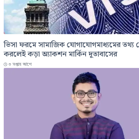
ভিসা ফরমে সামাজিক যোগাযোগমাধ্যমের তথ্য
করলেই কড়া অ্যাকশন মার্কিন দূতাবাসের
৩ সপ্তাহ আগে