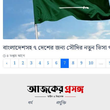
বাংলাদেশসহ ৭ দেশের জন্য সৌদির নতুন ভিসা 
৪ সপ্তাহ আগে
‹
1
2
3
4
5
6
7
8
9
10
...
ধর্ম
প্রযুক্তি