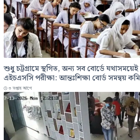
শুধু চট্টগ্রামে স্থগিত, অন্য সব বোর্ডে যথাসময়ে
এইচএসসি পরীক্ষা: আন্তঃশিক্ষা বোর্ড সমন্বয় কমি
৩ সপ্তাহ আগে