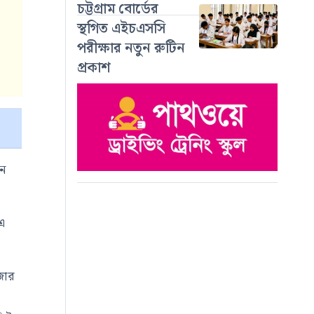
চট্টগ্রাম বোর্ডের
স্থগিত এইচএসসি
পরীক্ষার নতুন রুটিন
প্রকাশ
য়ন
 এ
জার