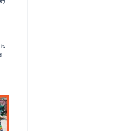
ভিট
লোড
র