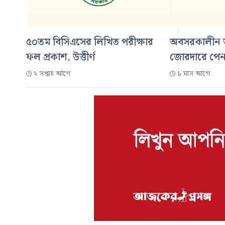
৫০তম বিসিএসের লিখিত পরীক্ষার
অবসরকালীন আর
ফল প্রকাশ, উত্তীর্ণ
জোরদারে পেনশন
২ সপ্তাহ আগে
১ মাস আগে