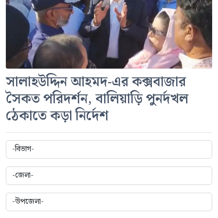
সালাহউদ্দিন আহমদ-এর কক্সবাজার
সৈকত পরিদর্শন, বালিয়াড়ি পুনর্দখল
ঠেকাতে কড়া নির্দেশ