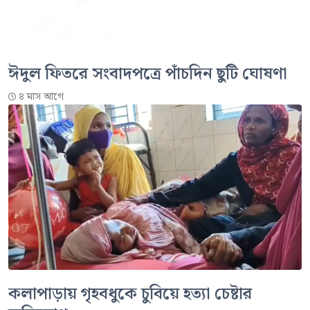
ঈদুল ফিতরে সংবাদপত্রে পাঁচদিন ছুটি ঘোষণা
৪ মাস আগে
কলাপাড়ায় গৃহবধুকে চুবিয়ে হত্যা চেষ্টার