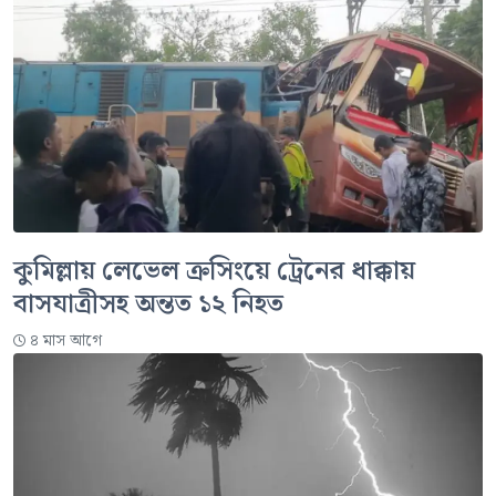
কুমিল্লায় লেভেল ক্রসিংয়ে ট্রেনের ধাক্কায়
বাসযাত্রীসহ অন্তত ১২ নিহত
৪ মাস আগে