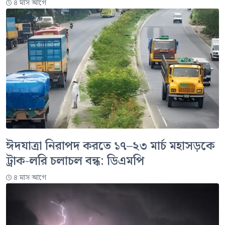
৪ মাস আগে
ঈদযাত্রা নিরাপদ করতে ১৭–২৩ মার্চ মহাসড়কে
ট্রাক-লরি চলাচল বন্ধ: ডিএমপি
৪ মাস আগে