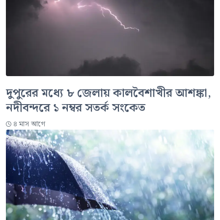
দুপুরের মধ্যে ৮ জেলায় কালবৈশাখীর আশঙ্কা,
নদীবন্দরে ১ নম্বর সতর্ক সংকেত
৪ মাস আগে