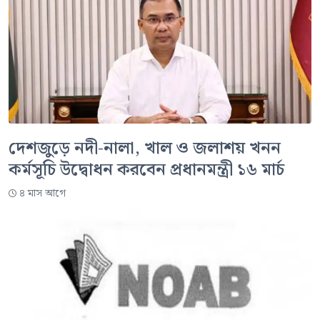
দেশজুড়ে নদী-নালা, খাল ও জলাশয় খনন
কর্মসূচি উদ্বোধন করবেন প্রধানমন্ত্রী ১৬ মার্চ
৪ মাস আগে