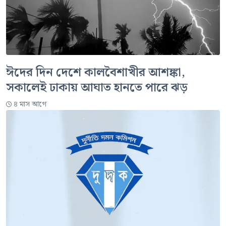
ঈদের দিন দেশে কালবৈশাখীর আশঙ্কা,
সকালেই ঢাকায় আঘাত হানতে পারে ঝড়
৪ মাস আগে