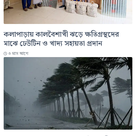
কলাপাড়ায় কালবৈশাখী ঝড়ে ক্ষতিগ্রস্থদের
মাঝে ঢেউটিন ও খাদ্য সহায়তা প্রদান
৩ মাস আগে