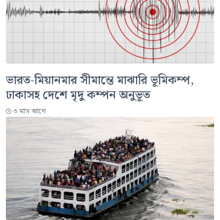
ভারত-মিয়ানমার সীমান্তে মাঝারি ভূমিকম্প,
ঢাকাসহ দেশে মৃদু কম্পন অনুভূত
৩ মাস আগে