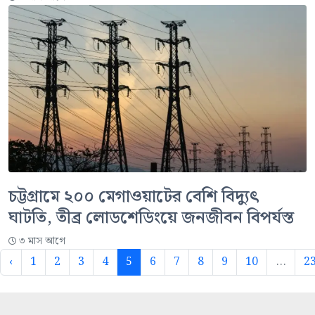
চট্টগ্রামে ২০০ মেগাওয়াটের বেশি বিদ্যুৎ
ঘাটতি, তীব্র লোডশেডিংয়ে জনজীবন বিপর্যস্ত
৩ মাস আগে
‹
1
2
3
4
5
6
7
8
9
10
...
2