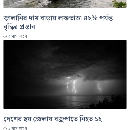
জ্বালানির দাম বাড়ায় লঞ্চভাড়া ৪২% পর্যন্ত
বৃদ্ধির প্রস্তাব
৩ মাস আগে
দেশের ছয় জেলায় বজ্রপাতে নিহত ১২
৩ মাস আগে