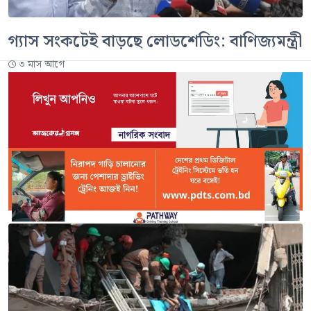
গ্যাস সংকটেই বাড়ছে লোডশেডিং: বাণিজ্যমন্ত্রী
৩ মাস আগে