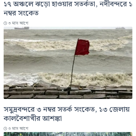
১৭ অঞ্চলে ঝড়ো হাওয়ার সতর্কতা, নদীবন্দরে ১
নম্বর সংকেত
৩ মাস আগে
সমুদ্রবন্দরে ৩ নম্বর সতর্ক সংকেত, ১৩ জেলায়
কালবৈশাখীর আশঙ্কা
৩ মাস আগে