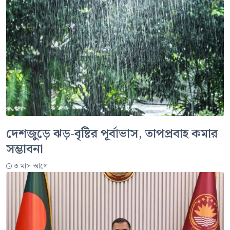
দেশজুড়ে ঝড়-বৃষ্টির পূর্বাভাস, তাপপ্রবাহ কমার
সম্ভাবনা
৩ মাস আগে