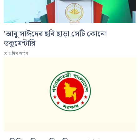
'আবু সাঈদের ছবি ছাড়া সেটি কোনো
ডকুমেন্টারি
২ দিন আগে