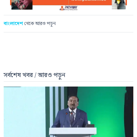
বাংলাদেশ
থেকে আরও পড়ুন
সর্বশেষ খবর / আরও পড়ুন