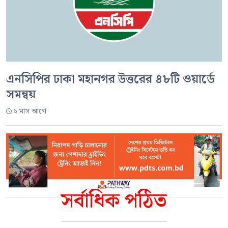
এনসিপির ঢাকা মহানগর উত্তরের ৪৮টি ওয়ার্ডে
সমন্বয়
২ মাস আগে
সর্বাধিক পঠিত