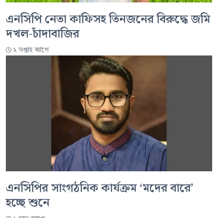
এনসিপি নেতা কাফিসহ তিনজনের বিরুদ্ধে জমি
দখল-চাঁদাবাজির
২ সপ্তাহ আগে
এনসিপির সাংগঠনিক কার্যক্রম ‘মদের বারে’
হচ্ছে শুনে