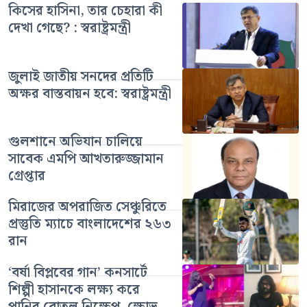
কিসের হাসিনা, তার চেহারা কী
দেখা গেছে? : স্বরাষ্ট্রমন্ত্রী
জুলাই জাতীয় সনদের প্রতিটি
অক্ষর বাস্তবায়ন হবে: স্বরাষ্ট্রমন্ত্রী
গুলশানে অভিযান চালিয়ে
সাবেক এমপি আখতারুজ্জামান
গ্রেপ্তার
মিরাজের অপরাজিত সেঞ্চুরিতে
প্রস্তুতি ম্যাচে বাংলাদেশের ২৬৩
রান
‘বর্ষা বিপ্লবের গান’ কনসার্টে
শিল্পী হাসানকে লক্ষ্য করে
পানির বোতল নিক্ষেপ, ক্ষোভ