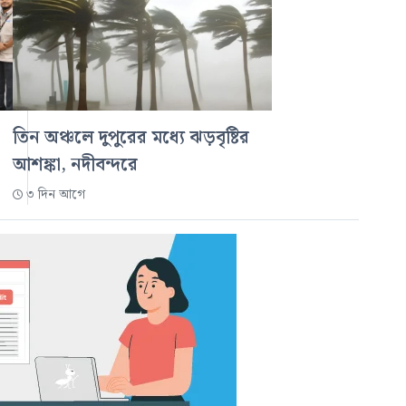
তিন অঞ্চলে দুপুরের মধ্যে ঝড়বৃষ্টির
আশঙ্কা, নদীবন্দরে
৩ দিন আগে