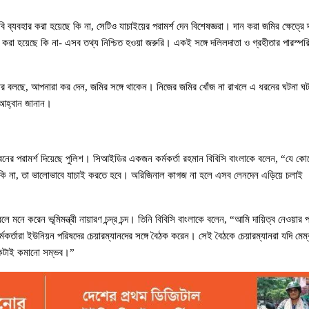
্যবহার করা হয়েছে কি না, সেটিও যাচাইয়ের পরামর্শ দেন বিশেষজ্ঞরা। দান করা জমির ক্ষেত্রে 
ি করা হয়েছে কি না- এসব তথ্য নিশ্চিত হওয়া জরুরি। একই সঙ্গে দলিলদাতা ও গ্রহীতার পারস্পরি
বার বলছে, আপনারা কর দেন, জমির সঙ্গে থাকেন। নিজের জমির খোঁজ না রাখলে এ ধরনের ঘটনা ঘট
 আহ্বান জানান।
্বনের পরামর্শ দিয়েছে পুলিশ। সিআইডির একজন কর্মকর্তা রহমান বিবিসি বাংলাকে বলেন, “যে কো
কি না, তা ভালোভাবে যাচাই করতে হবে। অরিজিনাল কাগজ না হলে এসব লেনদেন এড়িয়ে চলাই 
নে করেন ভূমিমন্ত্রী নায়ারণ চন্দ্র চন্দ। তিনি বিবিসি বাংলাকে বলেন, “আমি দায়িত্ব নেওয়ার প
র্তারা ইউনিয়ন পরিষদের চেয়ারম্যানদের সঙ্গে বৈঠক করেন। সেই বৈঠকে চেয়ারম্যানরা যদি মেম্ব
েকটাই কমানো সম্ভব।”