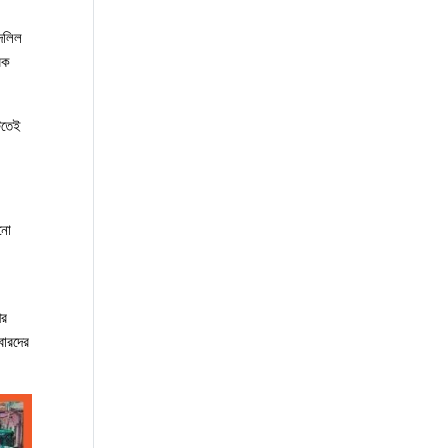
দলিল 
ক 
তেই 
নো 
র 
ারদের 