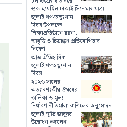
চলচ্চিত্রের হাত ধরে
শুরু হয়েছিল ঢাকাই সিনেমার যাত্রা
জুলাই গণ-অভ্যুত্থান
দিবস উপলক্ষে
শিক্ষাপ্রতিষ্ঠানে রচনা,
আবৃত্তি ও চিত্রাঙ্কন প্রতিযোগিতার
নির্দেশ
আজ ঐতিহাসিক
জুলাই গণঅভ্যুত্থান
দিবস
২০২৬ সালের
অত্যাবশ্যকীয় ঔষধের
তালিকা ও মূল্য
নির্ধারণ নীতিমালা বাতিলের অনুমোদন
জুলাই স্মৃতি জাদুঘর
উদ্বোধন করলেন