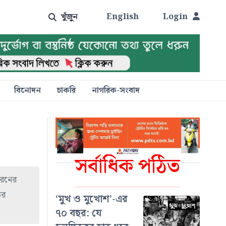
খুঁজুন
English
Login
বিনোদন
চাকরি
নাগরিক-সংবাদ
সর্বাধিক পঠিত
ধরনের
ের
‘মুখ ও মুখোশ’-এর
৭০ বছর: যে