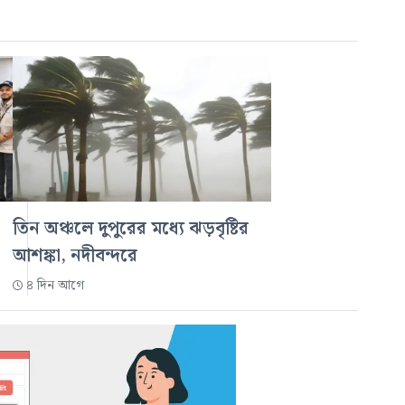
তিন অঞ্চলে দুপুরের মধ্যে ঝড়বৃষ্টির
আশঙ্কা, নদীবন্দরে
৪ দিন আগে