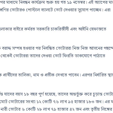
ের মাধ্যমে নিবন্ধন কার্যক্রম শুরু হয় গত ১৯ নভেম্বর। এই অ্যাপের মা
শ্রেণির ভোটারও পোস্টাল ব্যালটে ভোট দেওয়ার সুযোগ পাচ্ছেন। এরা
বাচনী এলাকার বাইরে কর্মরত সরকারি চাকরিজীবী এবং আইনি হেফাজতে
ক বরাদ্দ সম্পন্ন হওয়ার পর নিবন্ধিত ভোটাররা নিজ নিজ আসনের পছন্দ
রদিন থেকেই ভোটাররা তাদের দেওয়া ভোট ফিরতি ডাকযোগে পাঠাতে
 প্রার্থীদের তালিকা, নাম ও প্রতীক দেখতে পাবেন। এরপর নির্ধারিত স্থা
 যাদের বয়স ১৮ বছর পূর্ণ হয়েছে, তাদের অন্তর্ভুক্ত করে চূড়ান্ত ভোট
শে মোট ভোটারের সংখ্যা ১২ কোটি ৭৬ লাখ ৯৫ হাজার ১৮৩ জন। এর মধ
ারী ভোটার ৬ কোটি ২৮ লাখ ৭৯ হাজার ৪২ জন এবং তৃতীয় লিঙ্গের