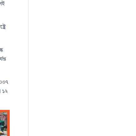
াগই
্রে
্ধ
ন্ত
২০০৭
া ১২