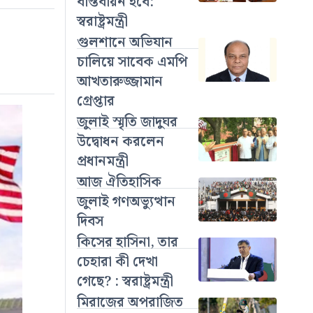
বাস্তবায়ন হবে:
স্বরাষ্ট্রমন্ত্রী
গুলশানে অভিযান
চালিয়ে সাবেক এমপি
আখতারুজ্জামান
গ্রেপ্তার
জুলাই স্মৃতি জাদুঘর
উদ্বোধন করলেন
প্রধানমন্ত্রী
আজ ঐতিহাসিক
জুলাই গণঅভ্যুত্থান
দিবস
কিসের হাসিনা, তার
চেহারা কী দেখা
গেছে? : স্বরাষ্ট্রমন্ত্রী
মিরাজের অপরাজিত