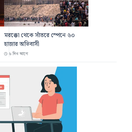
মরক্কো থেকে সাঁতরে স্পেনে ৬০
হাজার অভিবাসী
৬ দিন আগে