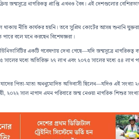
্বয়ংক্রিয় জন্মসূত্রে নাগরিকত্ব প্রাপ্তি এখনও বৈধ। এই দেশগুলোর বেশিরভ
াকায় নীতি কার্যকর হয়নি। তবে সুপ্রিম কোর্টের আসন্ন শুনানি যুক্তরাষ্ট
তে পারে বলে মনে করছেন বিশেষজ্ঞরা।
উনিভার্সিটির একটি গবেষণায় দেখা গেছে—যদি জন্মসূত্রে নাগরিকত্ব বন
৪৫ সালের মধ্যে অতিরিক্ত ২৭ লাখ এবং ২০৭৫ সালের মধ্যে ৫৪ লাখ পর্য
্ম নেয় যাদের পিতা-মাতা অননুমোদিত অভিবাসী ছিলেন—যদিও এই সংখ্যা 
য়ী, ২০২২ সাল নাগাদ এমন পরিবারে জন্ম নেওয়া নাগরিক শিশুর সংখ্য