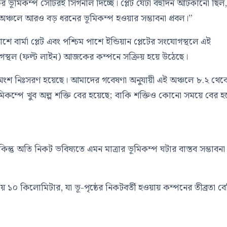
মিকম্প সেটিরই সিগনাল দিচ্ছে। প্লেট যেটা বহুদিন আটকানো ছিল
্চলে আরও বড় ধরনের ভূমিকম্প হওয়ার সম্ভাবনা প্রবল।”
শে বার্মা প্লেট এবং পশ্চিম পাশে ইন্ডিয়ান প্লেটের সংযোগস্থলে এই
োগস্থল (ফল্ট লাইন) আজকের কম্পনে সক্রিয় হয়ে উঠেছে।
ট অংশ নিঃসরণ হয়েছে। আমাদের গবেষণা অনুযায়ী এই অঞ্চলে ৮.২ থেক
কম্পে খুব অল্প শক্তি বের হয়েছে; বাকি শক্তিও কোনো সময়ে বের হ
িন্তু অতি নিকট ভবিষ্যতে এমন মাত্রার ভূমিকম্প ঘটার বাস্তব সম্ভাবনা
 ১০ কিলোমিটার, যা ভূ-পৃষ্ঠের নিকটবর্তী হওয়ায় কম্পনের তীব্রতা বে