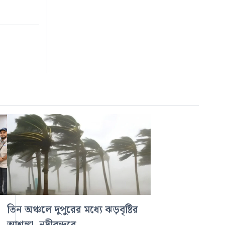
তিন অঞ্চলে দুপুরের মধ্যে ঝড়বৃষ্টির