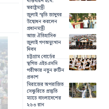
বাস্তবায়ন হবে:
স্বরাষ্ট্রমন্ত্রী
জুলাই স্মৃতি জাদুঘর
উদ্বোধন করলেন
প্রধানমন্ত্রী
আজ ঐতিহাসিক
জুলাই গণঅভ্যুত্থান
দিবস
চট্টগ্রাম বোর্ডের
স্থগিত এইচএসসি
পরীক্ষার নতুন রুটিন
প্রকাশ
মিরাজের অপরাজিত
সেঞ্চুরিতে প্রস্তুতি
ম্যাচে বাংলাদেশের
২৬৩ রান