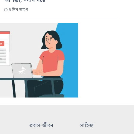
আশঙ্কা, নদীবন্দরে
৪ দিন আগে
প্রবাস-জীবন
সাহিত্য