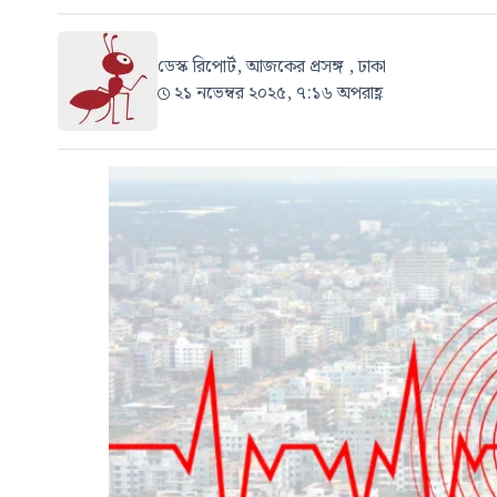
ডেস্ক রিপোর্ট, আজকের প্রসঙ্গ , ঢাকা
২১ নভেম্বর ২০২৫, ৭:১৬ অপরাহ্ণ