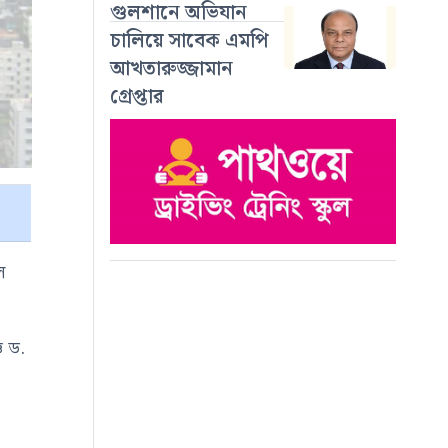
গুলশানে অভিযান
চালিয়ে সাবেক এমপি
আখতারুজ্জামান
গ্রেপ্তার
ল
ঞ
ড.