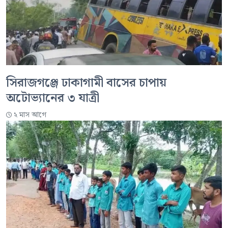
সিরাজগঞ্জে ঢাকাগামী বাসের চাপায়
অটোভ্যানের ৩ যাত্রী
২ মাস আগে