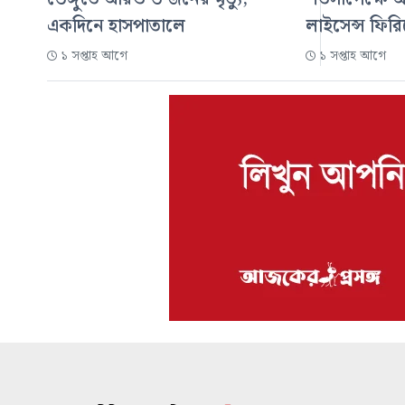
একদিনে হাসপাতালে
লাইসেন্স ফির
১ সপ্তাহ আগে
১ সপ্তাহ আগে