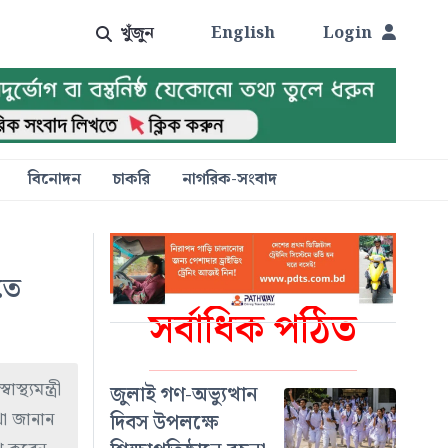
খুঁজুন
English
Login
বিনোদন
চাকরি
নাগরিক-সংবাদ
তে
সর্বাধিক পঠিত
্যমন্ত্রী
জুলাই গণ-অভ্যুত্থান
থা জানান
দিবস উপলক্ষে