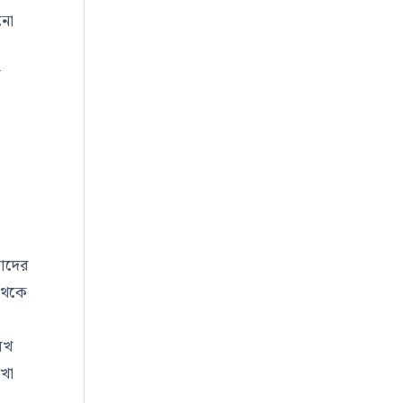
ানো
ত
মাদের
থেকে
েখ
েখা