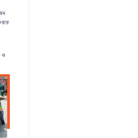
য়জন
করার
ক ও