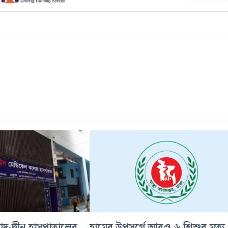
আদ্-দ্বীন হাসপাতালের
হামের উপসর্গে আরও ৬ শিশুর মৃত্যু,