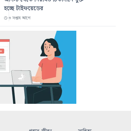
হচ্ছে টাইফয়েডের
৩ সপ্তাহ আগে