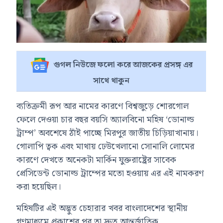
গুগল নিউজে ফলো করে আজকের প্রসঙ্গ এর
সাথে থাকুন
ব্যতিক্রমী রূপ আর নামের কারণে বিশ্বজুড়ে শোরগোল
ফেলে দেওয়া চার বছর বয়সি অ্যালবিনো মহিষ ‘ডোনাল্ড
ট্রাম্প’ অবশেষে ঠাঁই পাচ্ছে মিরপুর জাতীয় চিড়িয়াখানায়।
গোলাপি ত্বক এবং মাথায় ঢেউখেলানো সোনালি লোমের
কারণে দেখতে অনেকটা মার্কিন যুক্তরাষ্ট্রের সাবেক
প্রেসিডেন্ট ডোনাল্ড ট্রাম্পের মতো হওয়ায় এর এই নামকরণ
করা হয়েছিল।
মহিষটির এই অদ্ভুত চেহারার খবর বাংলাদেশের স্থানীয়
গণমাধ্যমে প্রকাশের পর তা দ্রুত আন্তর্জাতিক