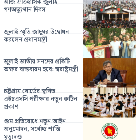
আজ ঐতিহাসিক জুলাই
গণঅভ্যুত্থান দিবস
জুলাই স্মৃতি জাদুঘর উদ্বোধন
করলেন প্রধানমন্ত্রী
জুলাই জাতীয় সনদের প্রতিটি
অক্ষর বাস্তবায়ন হবে: স্বরাষ্ট্রমন্ত্রী
চট্টগ্রাম বোর্ডের স্থগিত
এইচএসসি পরীক্ষার নতুন রুটিন
প্রকাশ
গুম প্রতিরোধে নতুন আইন
অনুমোদন, সর্বোচ্চ শাস্তি
মৃত্যুদণ্ড