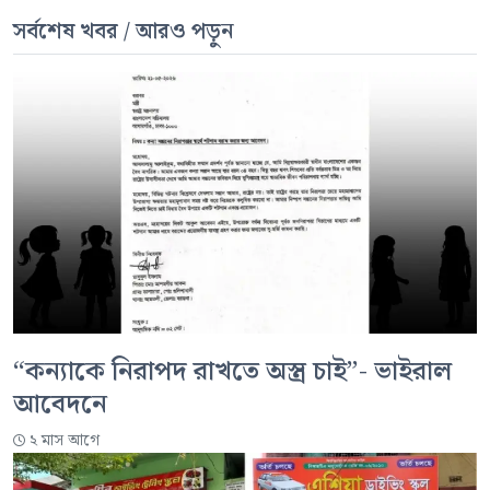
সর্বশেষ খবর / আরও পড়ুন
“কন্যাকে নিরাপদ রাখতে অস্ত্র চাই”- ভাইরাল
আবেদনে
২ মাস আগে