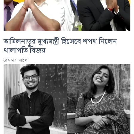
তামিলনাড়ুর মুখ্যমন্ত্রী হিসেবে শপথ নিলেন
থালাপতি বিজয়
২ মাস আগে