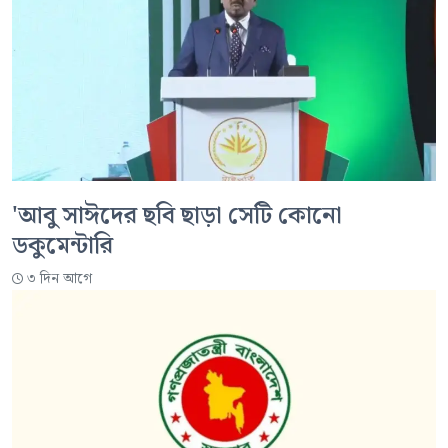
'আবু সাঈদের ছবি ছাড়া সেটি কোনো
ডকুমেন্টারি
৩ দিন আগে