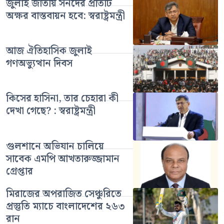
জুলাই জাতীয় সনদের প্রতিটি
অক্ষর বাস্তবায়ন হবে: স্বরাষ্ট্রমন্ত্রী
আজ ঐতিহাসিক জুলাই
গণঅভ্যুত্থান দিবস
কিসের হাসিনা, তার চেহারা কী
দেখা গেছে? : স্বরাষ্ট্রমন্ত্রী
গুলশানে অভিযান চালিয়ে
সাবেক এমপি আখতারুজ্জামান
গ্রেপ্তার
মিরাজের অপরাজিত সেঞ্চুরিতে
প্রস্তুতি ম্যাচে বাংলাদেশের ২৬৩
রান