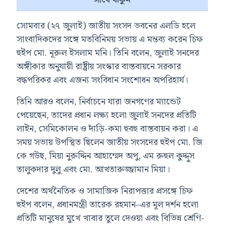
সাথে থাকুন
সোমবার (২৭ জুলাই) জাতীয় সংসদ ভবনের এলডি হলে
সাংবাদিকদের সঙ্গে মতবিনিময় সভায় এ মন্তব্য করেন চিফ
হুইপ মো. নূরুল ইসলাম মনি। তিনি বলেন, জুলাই সনদের
অঙ্গীকার অনুযায়ী রাষ্ট্রীয় সংস্কার বাস্তবায়নে সরকার
বদ্ধপরিকর এবং এজন্য সংবিধান সংশোধন অপরিহার্য।
তিনি আরও বলেন, নির্বাচনে যারা জনগণের ম্যান্ডেট
পেয়েছেন, তাদের প্রধান লক্ষ্য হলো জুলাই সনদের প্রতিটি
লাইন, সেমিকোলন ও দাঁড়ি-কমা হুবহু বাস্তবায়ন করা। এ
সময় সভায় উপস্থিত ছিলেন জাতীয় সংসদের হুইপ
মো. জি
কে গউছ
,
মিয়া নুরুদ্দিন আহাম্মেদ অপু
,
এম রুহুল কুদ্দুস
তালুকদার দুলু
এবং
মো. আখতারুজ্জামান মিয়া
।
দেশের অর্থনৈতিক ও সামাজিক নিরাপত্তার প্রসঙ্গে চিফ
হুইপ বলেন, প্রধানমন্ত্রী
তারেক রহমান
–এর মূল দর্শন হলো
প্রতিটি মানুষের মুখে খাবার তুলে দেওয়া এবং বিভিন্ন শ্রেণি-