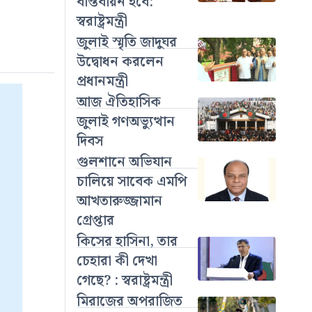
বাস্তবায়ন হবে:
স্বরাষ্ট্রমন্ত্রী
জুলাই স্মৃতি জাদুঘর
উদ্বোধন করলেন
প্রধানমন্ত্রী
আজ ঐতিহাসিক
জুলাই গণঅভ্যুত্থান
দিবস
গুলশানে অভিযান
চালিয়ে সাবেক এমপি
আখতারুজ্জামান
গ্রেপ্তার
কিসের হাসিনা, তার
চেহারা কী দেখা
গেছে? : স্বরাষ্ট্রমন্ত্রী
মিরাজের অপরাজিত