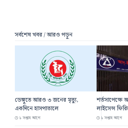
সর্বশেষ খবর / আরও পড়ুন
ডেঙ্গুতে আরও ৩ জনের মৃত্যু,
শর্তসাপেক্ষে 
একদিনে হাসপাতালে
লাইসেন্স ফির
১ সপ্তাহ আগে
১ সপ্তাহ আগে