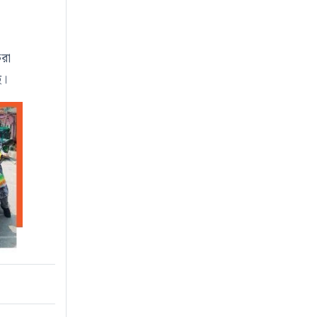
করা
ে।