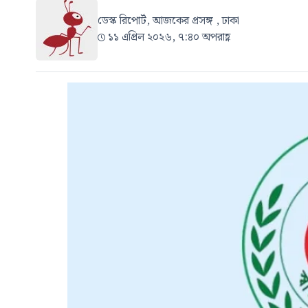
ডেস্ক রিপোর্ট, আজকের প্রসঙ্গ , ঢাকা
১১ এপ্রিল ২০২৬, ৭:৪০ অপরাহ্ণ