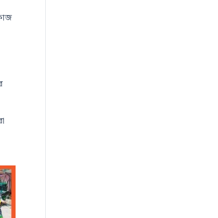
ণকাজ
র
রা