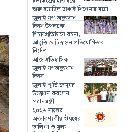
চলচ্চিত্রের হাত ধরে
শুরু হয়েছিল ঢাকাই সিনেমার যাত্রা
জুলাই গণ-অভ্যুত্থান
দিবস উপলক্ষে
শিক্ষাপ্রতিষ্ঠানে রচনা,
আবৃত্তি ও চিত্রাঙ্কন প্রতিযোগিতার
নির্দেশ
আজ ঐতিহাসিক
জুলাই গণঅভ্যুত্থান
দিবস
জুলাই স্মৃতি জাদুঘর
উদ্বোধন করলেন
প্রধানমন্ত্রী
২০২৬ সালের
অত্যাবশ্যকীয় ঔষধের
তালিকা ও মূল্য