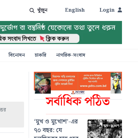
খুঁজুন
English
Login
বিনোদন
চাকরি
নাগরিক-সংবাদ
সর্বাধিক পঠিত
্তর
‘মুখ ও মুখোশ’-এর
৭০ বছর: যে