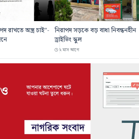
পদ রাখতে অস্ত্র চাই”-
নিরাপদ সড়কে বড় বাধা নিবন্ধনহীন
দনে
ড্রাইভিং স্কুল
২ মাস আগে