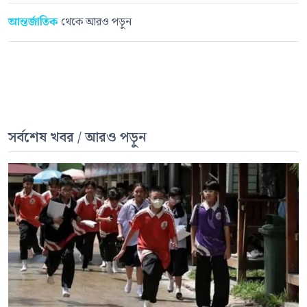
আন্তর্জাতিক
থেকে আরও পড়ুন
সর্বশেষ খবর / আরও পড়ুন