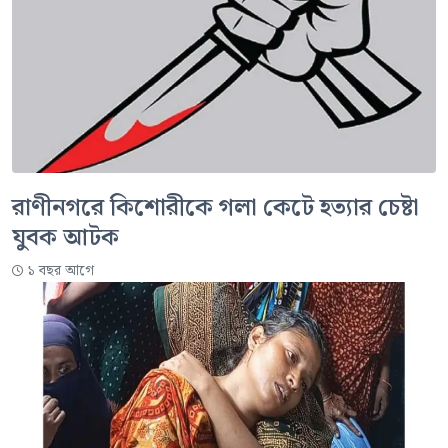
রাণীনগরে কিশোরীকে গলা কেটে হত্যার চেষ্টা
যুবক আটক
১ বছর আগে