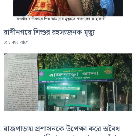
রাণীনগরে শিশুর রহস্যজনক মৃত্যু
১ বছর আগে
রাজপাড়ায় প্রশাসনকে উপেক্ষা করে অবৈধ