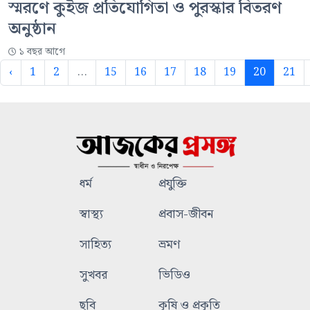
স্মরণে কুইজ প্রতিযোগিতা ও পুরস্কার বিতরণ
অনুষ্ঠান
১ বছর আগে
‹
1
2
...
15
16
17
18
19
20
21
ধর্ম
প্রযুক্তি
স্বাস্থ্য
প্রবাস-জীবন
সাহিত্য
ভ্রমণ
সুখবর
ভিডিও
ছবি
কৃষি ও প্রকৃতি