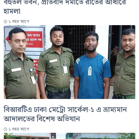
বহুতল ভবন, প্রতিবাদ দমাতে রাতের আঁধারে
হামলা
১ বছর আগে
বিআরটিএ ঢাকা মেট্রো সার্কেল-১ এ ভ্রাম্যমান
আদালতের বিশেষ অভিযান
১ বছর আগে