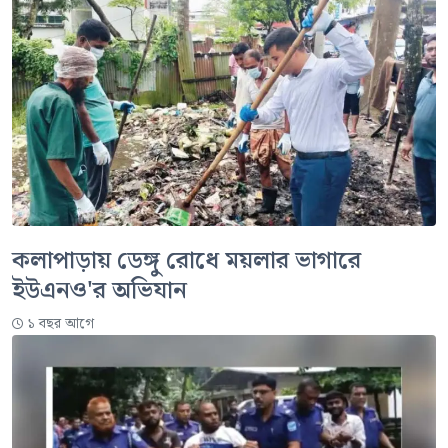
কলাপাড়ায় ডেঙ্গু রোধে ময়লার ভাগারে
ইউএনও'র অভিযান
১ বছর আগে