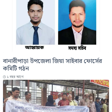
বানারীপাড়া উপজেলা জিয়া সাইবার ফোর্সের
কমিটি গঠন
১ বছর আগে