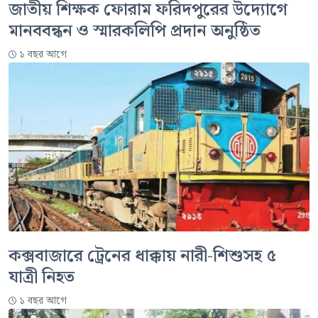
জাতীয় শিক্ষক ফোরাম ফরিদপুরের উদ্যোগে
‌মানববন্ধন ও স্মারকলিপি প্রদান অনুষ্ঠিত
১ বছর আগে
কক্সবাজারে ট্রেনের ধাক্কায় নারী-শিশুসহ ৫
যাত্রী নিহত
১ বছর আগে