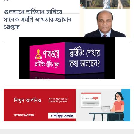
গুলশানে অভিযান চালিয়ে
সাবেক এমপি আখতারুজ্জামান
গ্রেপ্তার