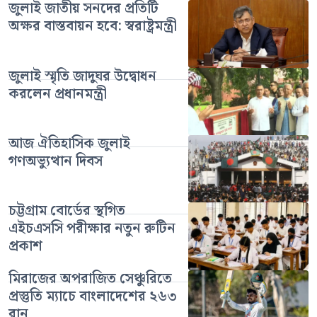
জুলাই জাতীয় সনদের প্রতিটি
অক্ষর বাস্তবায়ন হবে: স্বরাষ্ট্রমন্ত্রী
জুলাই স্মৃতি জাদুঘর উদ্বোধন
করলেন প্রধানমন্ত্রী
আজ ঐতিহাসিক জুলাই
গণঅভ্যুত্থান দিবস
চট্টগ্রাম বোর্ডের স্থগিত
এইচএসসি পরীক্ষার নতুন রুটিন
প্রকাশ
মিরাজের অপরাজিত সেঞ্চুরিতে
প্রস্তুতি ম্যাচে বাংলাদেশের ২৬৩
রান