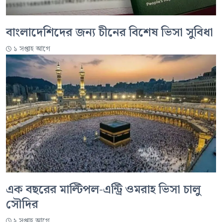
বাংলাদেশিদের জন্য চীনের বিশেষ ভিসা সুবিধা
১ সপ্তাহ আগে
এক বছরের মাল্টিপল-এন্ট্রি ওমরাহ ভিসা চালু
সৌদির
২ সপ্তাহ আগে