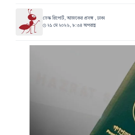
ডেস্ক রিপোর্ট, আজকের প্রসঙ্গ , ঢাকা
২১ মে ২০২৬, ৮:৩৪ অপরাহ্ণ