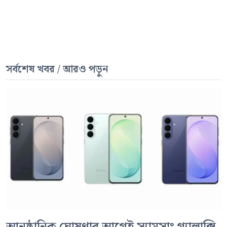
সর্বশেষ খবর / আরও পড়ুন
আনুষ্ঠানিক ঘোষণার আগেই স্যামসাং গ্যালাক্সি