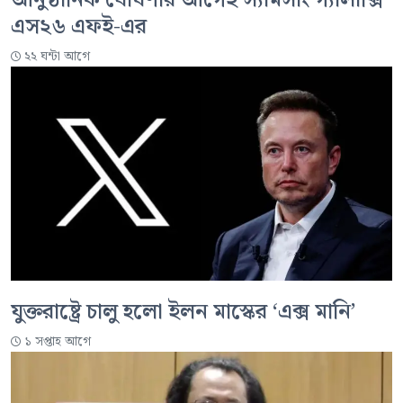
এস২৬ এফই-এর
২২ ঘন্টা আগে
যুক্তরাষ্ট্রে চালু হলো ইলন মাস্কের ‘এক্স মানি’
১ সপ্তাহ আগে