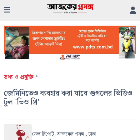
•
তথ্য ও প্রযুক্তি
জেমিনিতেও ব্যবহার করা যাবে গুগলের ভিডিও
টুল `ভিও থ্রি'
ডেস্ক রিপোর্ট, আজকের প্রসঙ্গ , ঢাকা