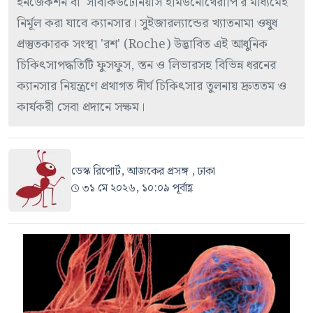
ইনজেকশন বা 'সাবকিউটেনিয়াস ইমিউনোথেরাপি'র মাধ্যমেই
নির্মূল করা যাবে ক্যানসার। সুইজারল্যান্ডের খ্যাতনামা ওষুধ
প্রস্তুতকারক সংস্থা 'রশ' (Roche) উদ্ভাবিত এই আধুনিক
চিকিৎসাপদ্ধতিটি ফুসফুস, স্তন ও লিভারসহ বিভিন্ন ধরনের
ক্যানসার নিয়ন্ত্রণে প্রথাগত দীর্ঘ চিকিৎসার তুলনায় দ্রুততম ও
কার্যকরী সেবা প্রদানে সক্ষম।
ডেস্ক রিপোর্ট, আজকের প্রসঙ্গ , ঢাকা
৩১ মে ২০২৬, ১০:০৯ পূর্বাহ্ণ