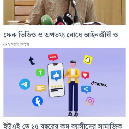
ফেক ভিডিও ও অপতথ্য রোধে আইনজীবী ও
২ সপ্তাহ আগে
ইউএই-তে ১৫ বছরের কম বয়সীদের সামাজিক