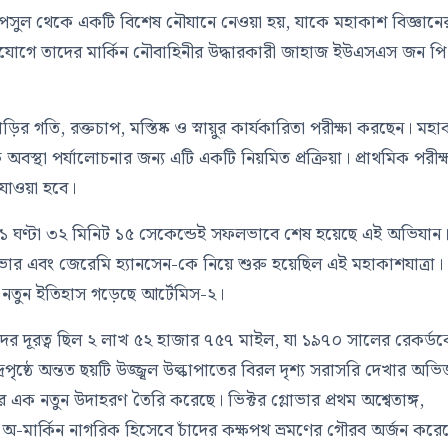
াপসুল থেকে একটি বিশেষ নৌযানে নেওয়া হয়, যাকে মহাকাশ বিজ্ঞানে
ারযোগে তাদের মার্কিন নৌবাহিনীর উদ্ধারকারী জাহাজ
ইউএসএস জন পি
গতি, রক্তচাপ, মস্তিষ্ক ও স্নায়ুর কার্যকারিতা পরীক্ষা করছেন। মহ
বস্থা পর্যালোচনার জন্য এটি একটি নিয়মিত প্রক্রিয়া। প্রাথমিক পরীক্
 যাওয়া হবে।
 ১ ঘণ্টা ৩২ মিনিট ১৫ সেকেন্ডেই সফলভাবে শেষ হয়েছে এই অভিযান
লোভার এবং জেরেমি হ্যানসেন-
কে নিয়ে শুরু হয়েছিল এই মহাকাশযাত্রা।
ে নতুন ইতিহাস গড়েছে আর্টেমিস-২।
াদের দূরত্ব ছিল ২ লাখ ৫২ হাজার ৭৫৭ মাইল, যা ১৯৭০ সালের রেকর্ড
ৃষ্ঠে অন্তত ছয়টি উজ্জ্বল উল্কাপাতের বিরল দৃশ্য সরাসরি দেখার অভিজ
যের এক নতুন উদাহরণ তৈরি করেছে।
ভিক্টর গ্লোভার
প্রথম অশ্বেতাঙ্গ,
 অ-মার্কিন নাগরিক হিসেবে চাঁদের কক্ষপথ ভ্রমণের গৌরব অর্জন করে