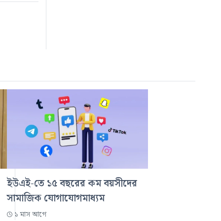
ইউএই-তে ১৫ বছরের কম বয়সীদের
সামাজিক যোগাযোগমাধ্যম
১ মাস আগে