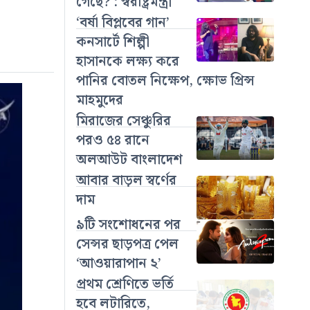
গেছে? : স্বরাষ্ট্রমন্ত্রী
‘বর্ষা বিপ্লবের গান’
কনসার্টে শিল্পী
হাসানকে লক্ষ্য করে
পানির বোতল নিক্ষেপ, ক্ষোভ প্রিন্স
মাহমুদের
মিরাজের সেঞ্চুরির
পরও ৫৪ রানে
অলআউট বাংলাদেশ
আবার বাড়ল স্বর্ণের
দাম
৯টি সংশোধনের পর
সেন্সর ছাড়পত্র পেল
‘আওয়ারাপান ২’
প্রথম শ্রেণিতে ভর্তি
হবে লটারিতে,