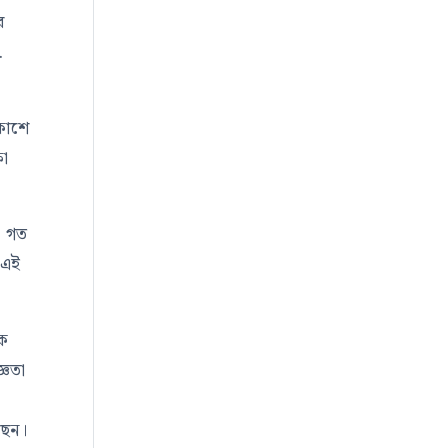
র
.
াকাশে
ষা
। গত
 এই
কে
্ঞতা
ছেন।