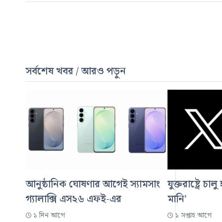
সর্বশেষ খবর / আরও পড়ুন
আনুষ্ঠানিক ঘোষণার আগেই স্যামসাং
যুক্তরাষ্ট্রে চ
গ্যালাক্সি এস২৬ এফই-এর
মানি’
১ দিন আগে
১ সপ্তাহ আগে