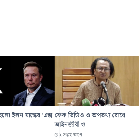
ালু হলো ইলন মাস্কের ‘এক্স
ফেক ভিডিও ও অপতথ্য রোধে
আইনজীবী ও
২ সপ্তাহ আগে