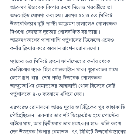
আক্রমণ উজবেক কিপার রুখে দিলেও পরবর্তীতে তা
অফসাইড ঘোষণা করা হয়। এরপর ৫২ ও ৫৪ মিনিটে
উজবেকিস্তান দুটি পাল্টা আক্রমণ চালালেও গোলরক্ষক
দিওগো কোস্তার দৃঢ়তায় গোলবঞ্চিত হয় তারা।
আক্রমণভাগের পাশাপাশি পর্তুগালের ডিফেন্সে এসেও
কর্নার ক্লিয়ার করে অবদান রাখেন রোনালদো।
ম্যাচের ৬০ মিনিটে ব্রুনো ফার্নান্দেসের কর্নার থেকে
ফেলিক্সের ব্যাক-হিল গোললাইনে থাকা খুসানভের গায়ে
লেগে ড্রপ খায়। শেষ পর্যন্ত উজবেক গোলরক্ষক
আব্দুভোখিদ নেমাতভের আত্মঘাতী গোল হিসেবে সেটি
পর্তুগালকে ৪-০ ব্যবধানে এগিয়ে দেয়।
এরপরেও রোনালদো আরও দুবার হ্যাটট্রিকের খুব কাছাকাছি
পৌঁছেছিলেন। একবার তার শট ডিফ্লেক্টেড হয়ে পোস্টের
বাইরে যায়, আর দ্বিতীয়বার তার চমৎকার হাফ-ভলি রুখে
দেন উজবেক কিপার নেমাতভ। ৭৭ মিনিটে উজবেকিস্তানের