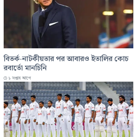
বিতর্ক-নাটকীয়তার পর আবারও ইতালির কোচ
রবার্তো মানচিনি
১ সপ্তাহ আগে