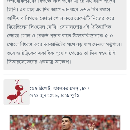
উজবেকিস্তানের বিপক্ষে গ্রুপ পর্বের ম্যাচে এই কীর্তি গড়েন
তিনি। এর মাত্র একদিন আগে ৩৮ বছর ৩৬৩ দিন বয়সে
অস্ট্রিয়ার বিপক্ষে জোড়া গোল করে রেকর্ডটি নিজের করে
নিয়েছিলেন লিওনেল মেসি। রোনালদোর এই ঐতিহাসিক
জোড়া গোল ও রেকর্ড গড়ার রাতে উজবেকিস্তানকে ৫-০
গোলে বিধ্বস্ত করে নকআউটের পথে বড় ধাপ ফেলল পর্তুগাল।
তবে হ্যাটট্রিকের একাধিক সুযোগ পেয়েও তা মিস হওয়াটাই
সিআরসেভেনের একমাত্র আক্ষেপ।
ডেস্ক রিপোর্ট, আজকের প্রসঙ্গ , ঢাকা
২৪ জুন ২০২৬, ৯:২৯ পূর্বাহ্ণ