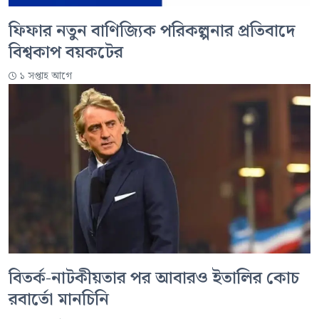
ফিফার নতুন বাণিজ্যিক পরিকল্পনার প্রতিবাদে
বিশ্বকাপ বয়কটের
১ সপ্তাহ আগে
বিতর্ক-নাটকীয়তার পর আবারও ইতালির কোচ
রবার্তো মানচিনি