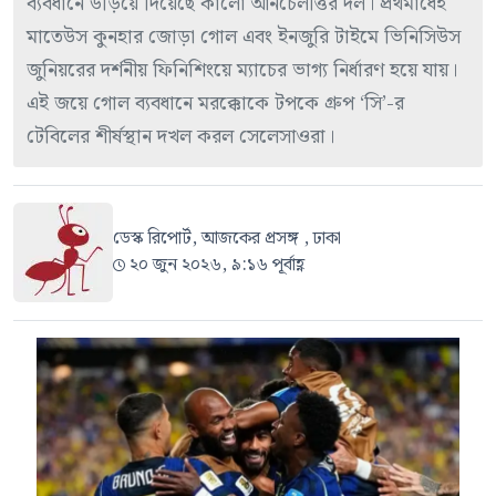
ব্যবধানে উড়িয়ে দিয়েছে কার্লো আনচেলত্তির দল। প্রথমার্ধেই
মাতেউস কুনহার জোড়া গোল এবং ইনজুরি টাইমে ভিনিসিউস
জুনিয়রের দর্শনীয় ফিনিশিংয়ে ম্যাচের ভাগ্য নির্ধারণ হয়ে যায়।
এই জয়ে গোল ব্যবধানে মরক্কোকে টপকে গ্রুপ ‘সি’-র
টেবিলের শীর্ষস্থান দখল করল সেলেসাওরা।
ডেস্ক রিপোর্ট, আজকের প্রসঙ্গ , ঢাকা
২০ জুন ২০২৬, ৯:১৬ পূর্বাহ্ণ