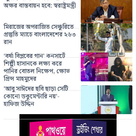
অক্ষর বাস্তবায়ন হবে: স্বরাষ্ট্রমন্ত্রী
মিরাজের অপরাজিত সেঞ্চুরিতে
প্রস্তুতি ম্যাচে বাংলাদেশের ২৬৩
রান
‘বর্ষা বিপ্লবের গান’ কনসার্টে
শিল্পী হাসানকে লক্ষ্য করে
পানির বোতল নিক্ষেপ, ক্ষোভ
প্রিন্স মাহমুদের
'আবু সাঈদের ছবি ছাড়া সেটি
কোনো ডকুমেন্টারি নয়'-
হাফিজ উদ্দিন