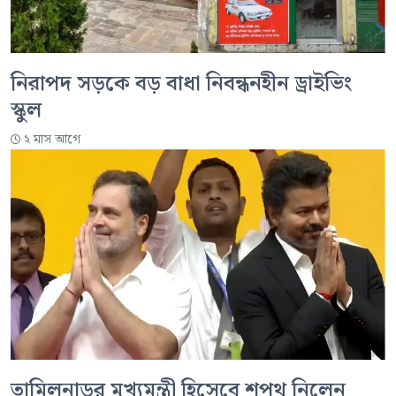
নিরাপদ সড়কে বড় বাধা নিবন্ধনহীন ড্রাইভিং
স্কুল
২ মাস আগে
তামিলনাড়ুর মুখ্যমন্ত্রী হিসেবে শপথ নিলেন