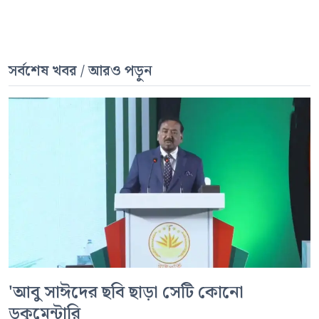
সর্বশেষ খবর / আরও পড়ুন
'আবু সাঈদের ছবি ছাড়া সেটি কোনো
ডকুমেন্টারি