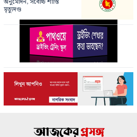
অনুমোদন, সর্বোচ্চ শাস্তি
মৃত্যুদণ্ড