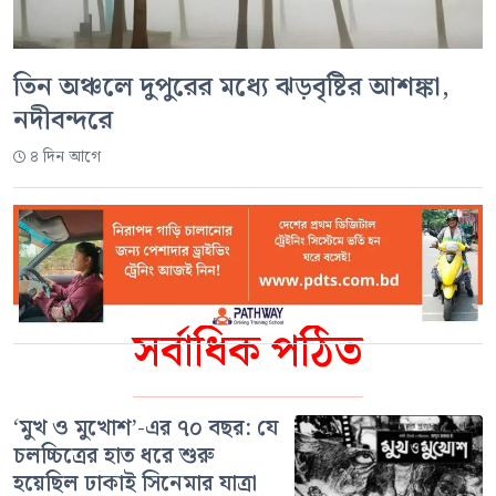
তিন অঞ্চলে দুপুরের মধ্যে ঝড়বৃষ্টির আশঙ্কা,
নদীবন্দরে
৪ দিন আগে
সর্বাধিক পঠিত
‘মুখ ও মুখোশ’-এর ৭০ বছর: যে
চলচ্চিত্রের হাত ধরে শুরু
হয়েছিল ঢাকাই সিনেমার যাত্রা