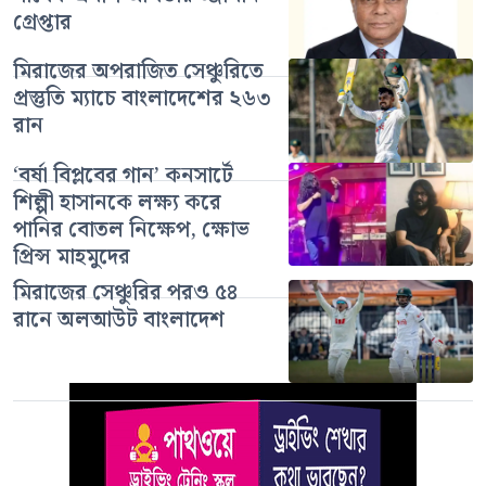
গ্রেপ্তার
মিরাজের অপরাজিত সেঞ্চুরিতে
প্রস্তুতি ম্যাচে বাংলাদেশের ২৬৩
রান
‘বর্ষা বিপ্লবের গান’ কনসার্টে
শিল্পী হাসানকে লক্ষ্য করে
পানির বোতল নিক্ষেপ, ক্ষোভ
প্রিন্স মাহমুদের
মিরাজের সেঞ্চুরির পরও ৫৪
রানে অলআউট বাংলাদেশ