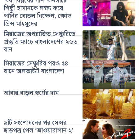
‘বর্ষা বিপ্লবের গান’ কনসার্টে
শিল্পী হাসানকে লক্ষ্য করে
পানির বোতল নিক্ষেপ, ক্ষোভ
প্রিন্স মাহমুদের
মিরাজের অপরাজিত সেঞ্চুরিতে
প্রস্তুতি ম্যাচে বাংলাদেশের ২৬৩
রান
মিরাজের সেঞ্চুরির পরও ৫৪
রানে অলআউট বাংলাদেশ
আবার বাড়ল স্বর্ণের দাম
৯টি সংশোধনের পর সেন্সর
ছাড়পত্র পেল ‘আওয়ারাপান ২’