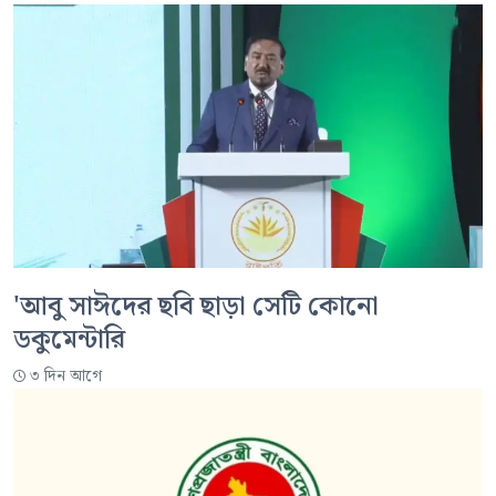
'আবু সাঈদের ছবি ছাড়া সেটি কোনো
ডকুমেন্টারি
৩ দিন আগে