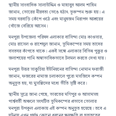
স্থানীয় সাংবাদিক সালাউদ্দিন ও মাহাবুব আলম শাহিন
জানান, ভোরের নীরবতা ভেঙে হঠাৎ ভূকম্পন শুরু হয়। এ
সময় ঘরবাড়ি কেঁপে ওঠে এবং মানুষজন নিরাপদ আশ্রয়ের
খোঁজে বেরিয়ে আসেন।
মনপুরা উপজেলা পরিষদ এলাকার বাসিন্দা মোঃ কাওসার,
মোঃ রাসেল ও রাশেদুল জানান, ভূমিকম্পের সময় তাদের
বসতঘর কাঁপতে থাকে। একই সঙ্গে এলাকার বিভিন্ন পুকুর ও
জলাশয়ের পানি অস্বাভাবিকভাবে টলমল করতে দেখা যায়।
মনপুরা উত্তর সাকুচিয়া ইউনিয়নের বাসিন্দা নোমান ফরাজী
জানান, ফজরের নামাজ চলাকালে পুরো মসজিদে কম্পন
অনুভূত হয়, যা মুসল্লিদের মধ্যে ভীতি সৃষ্টি করে।
স্থানীয় সূত্রে জানা গেছে, ভারতের মণিপুর ও আসামসহ
পার্শ্ববর্তী অঞ্চলে সংঘটিত ভূমিকম্পের প্রভাবে ভোলার
মনপুরা উপকূল এলাকায় এই কম্পন অনুভূত হয়েছে। তবে এ
ঘটনায় এখন পর্যন্ত কোনো ধরনের ক্ষয়ক্ষতি বা হতাহতের