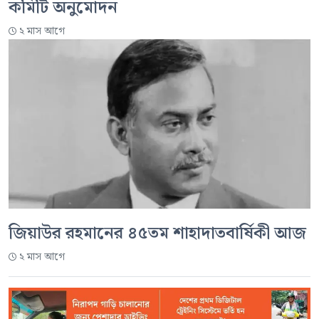
কমিটি অনুমোদন
২ মাস আগে
জিয়াউর রহমানের ৪৫তম শাহাদাতবার্ষিকী আজ
২ মাস আগে