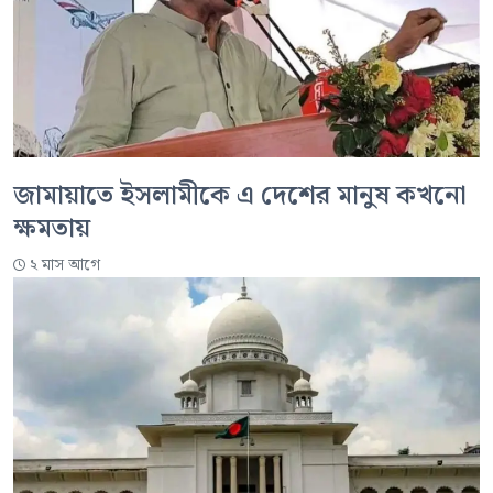
জামায়াতে ইসলামীকে এ দেশের মানুষ কখনো
ক্ষমতায়
২ মাস আগে