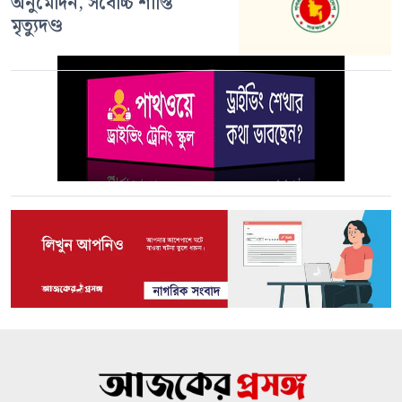
অনুমোদন, সর্বোচ্চ শাস্তি
মৃত্যুদণ্ড