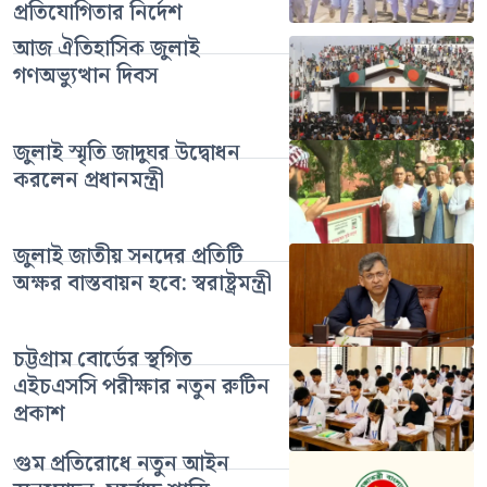
প্রতিযোগিতার নির্দেশ
আজ ঐতিহাসিক জুলাই
গণঅভ্যুত্থান দিবস
জুলাই স্মৃতি জাদুঘর উদ্বোধন
করলেন প্রধানমন্ত্রী
জুলাই জাতীয় সনদের প্রতিটি
অক্ষর বাস্তবায়ন হবে: স্বরাষ্ট্রমন্ত্রী
চট্টগ্রাম বোর্ডের স্থগিত
এইচএসসি পরীক্ষার নতুন রুটিন
প্রকাশ
গুম প্রতিরোধে নতুন আইন