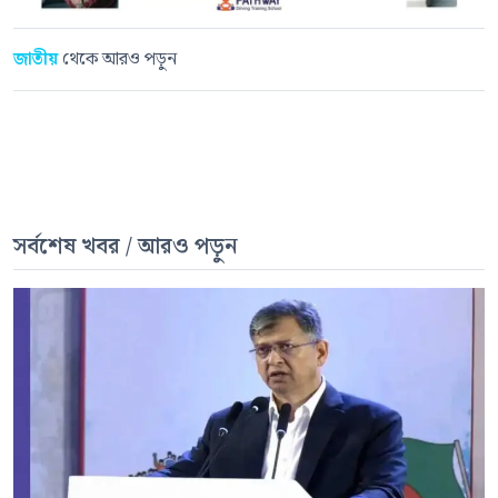
জাতীয়
থেকে আরও পড়ুন
সর্বশেষ খবর / আরও পড়ুন