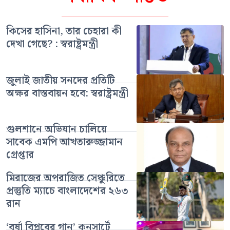
কিসের হাসিনা, তার চেহারা কী
দেখা গেছে? : স্বরাষ্ট্রমন্ত্রী
জুলাই জাতীয় সনদের প্রতিটি
অক্ষর বাস্তবায়ন হবে: স্বরাষ্ট্রমন্ত্রী
গুলশানে অভিযান চালিয়ে
সাবেক এমপি আখতারুজ্জামান
গ্রেপ্তার
মিরাজের অপরাজিত সেঞ্চুরিতে
প্রস্তুতি ম্যাচে বাংলাদেশের ২৬৩
রান
‘বর্ষা বিপ্লবের গান’ কনসার্টে