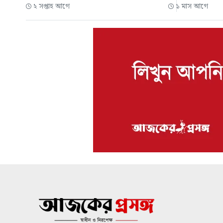
২ সপ্তাহ আগে
১ মাস আগে