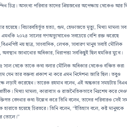
্দিন চিত্র। অসংখ্য পরিবার তাদের প্রিয়জনের অপেক্ষায় থেকেও আর 
য়েছে। বিচারবহির্ভূত হত্যা, গুম, হেফাজতে মৃত্যু, মিথ্যা মামলা সব
রস্ত। এমনকি ২০২৪ সালের গণঅভ্যুত্থানেও সবচেয়ে বেশি রক্ত ঝরেছে
িএনপিই নয় ছাত্র, সাংবাদিক, লেখক, সাধারণ মানুষ সবাই মৌলিক
, অবস্থান জানানোর অধিকার, নিরাপত্তা সবকিছুই ছিল হুমকির মুখে।
০১৫ সাল থেকে তাকে কথা বলার মৌলিক অধিকার থেকেও বঞ্চিত করা
যেন তার বক্তব্য প্রকাশ না করে এমন নির্দেশনা জারি ছিল। তবুও
পক্ষে লড়াই করেছেন। তারেক রহমান বলেন, এই অন্ধকার সময়টায় বিএ
 প্রতীক। মিথ্যা মামলা, কারাবাস ও রাজনৈতিকভাবে নিঃশেষ করে দেও
। ব্যক্তিগত বেদনার কথা উল্লেখ করে তিনি বলেন, তাদের পরিবারও সেই স
 হারাতে হয়েছে চিরতরে। তিনি বলেন, “ইতিহাস বলে, কষ্ট মানুষকে
রে তোলে।”