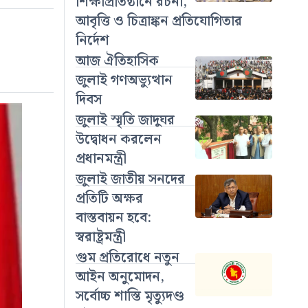
শিক্ষাপ্রতিষ্ঠানে রচনা,
আবৃত্তি ও চিত্রাঙ্কন প্রতিযোগিতার
নির্দেশ
আজ ঐতিহাসিক
জুলাই গণঅভ্যুত্থান
দিবস
জুলাই স্মৃতি জাদুঘর
উদ্বোধন করলেন
প্রধানমন্ত্রী
জুলাই জাতীয় সনদের
প্রতিটি অক্ষর
বাস্তবায়ন হবে:
স্বরাষ্ট্রমন্ত্রী
গুম প্রতিরোধে নতুন
আইন অনুমোদন,
সর্বোচ্চ শাস্তি মৃত্যুদণ্ড