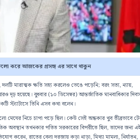
লো করে আজকের প্রসঙ্গ এর সাথে থাকুন
 দলটি মারাত্মক ক্ষতি সহ্য করলেও ভেঙে পড়েনি; বরং সত্য, ন্যায়,
রও দৃঢ় হয়েছে। বুধবার (১০ ডিসেম্বর) আন্তর্জাতিক মানবাধিকার দিব
টি স্ট্যাটাসে তিনি এসব কথা বলেন।
ো মেঘের নিচে চাপা পড়ে ছিল। কেউ সেই অন্ধকার খুব তীব্রভাবে টে
তিক অবস্থান তখনকার পতিত সরকারের বিপরীতে ছিল, তাদের জন্য এ
িযোগ করেন, রাতের বেলা দরজায় কড়া নাড়া, মিথ্যা মামলা, নির্যাতন,