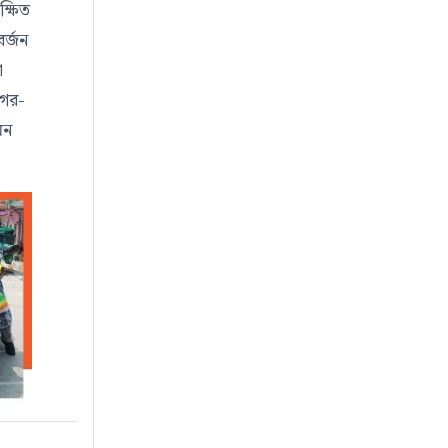
ক্ষিত
র্জন
া
াগর-
মন