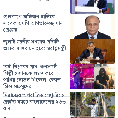
গুলশানে অভিযান চালিয়ে
সাবেক এমপি আখতারুজ্জামান
গ্রেপ্তার
জুলাই জাতীয় সনদের প্রতিটি
অক্ষর বাস্তবায়ন হবে: স্বরাষ্ট্রমন্ত্রী
‘বর্ষা বিপ্লবের গান’ কনসার্টে
শিল্পী হাসানকে লক্ষ্য করে
পানির বোতল নিক্ষেপ, ক্ষোভ
প্রিন্স মাহমুদের
মিরাজের অপরাজিত সেঞ্চুরিতে
প্রস্তুতি ম্যাচে বাংলাদেশের ২৬৩
রান