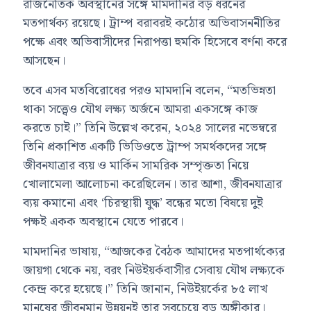
রাজনৈতিক অবস্থানের সঙ্গে মামদানির বড় ধরনের
মতপার্থক্য রয়েছে। ট্রাম্প বরাবরই কঠোর অভিবাসননীতির
পক্ষে এবং অভিবাসীদের নিরাপত্তা হুমকি হিসেবে বর্ণনা করে
আসছেন।
তবে এসব মতবিরোধের পরও মামদানি বলেন, “মতভিন্নতা
থাকা সত্ত্বেও যৌথ লক্ষ্য অর্জনে আমরা একসঙ্গে কাজ
করতে চাই।” তিনি উল্লেখ করেন, ২০২৪ সালের নভেম্বরে
তিনি প্রকাশিত একটি ভিডিওতে ট্রাম্প সমর্থকদের সঙ্গে
জীবনযাত্রার ব্যয় ও মার্কিন সামরিক সম্পৃক্ততা নিয়ে
খোলামেলা আলোচনা করেছিলেন। তার আশা, জীবনযাত্রার
ব্যয় কমানো এবং ‘চিরস্থায়ী যুদ্ধ’ বন্ধের মতো বিষয়ে দুই
পক্ষই একক অবস্থানে যেতে পারবে।
মামদানির ভাষায়, “আজকের বৈঠক আমাদের মতপার্থক্যের
জায়গা থেকে নয়, বরং নিউইয়র্কবাসীর সেবায় যৌথ লক্ষ্যকে
কেন্দ্র করে হয়েছে।” তিনি জানান, নিউইয়র্কের ৮৫ লাখ
মানুষের জীবনমান উন্নয়নই তার সবচেয়ে বড় অঙ্গীকার।