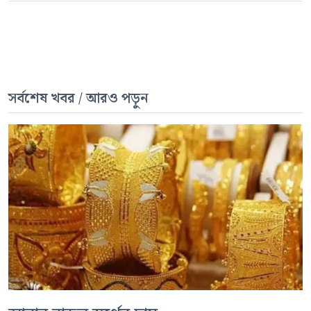
সর্বশেষ খবর / আরও পড়ুন