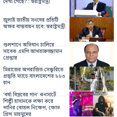
দেখা গেছে? : স্বরাষ্ট্রমন্ত্রী
জুলাই জাতীয় সনদের প্রতিটি
অক্ষর বাস্তবায়ন হবে: স্বরাষ্ট্রমন্ত্রী
গুলশানে অভিযান চালিয়ে
সাবেক এমপি আখতারুজ্জামান
গ্রেপ্তার
মিরাজের অপরাজিত সেঞ্চুরিতে
প্রস্তুতি ম্যাচে বাংলাদেশের ২৬৩
রান
‘বর্ষা বিপ্লবের গান’ কনসার্টে
শিল্পী হাসানকে লক্ষ্য করে
পানির বোতল নিক্ষেপ, ক্ষোভ
প্রিন্স মাহমুদের