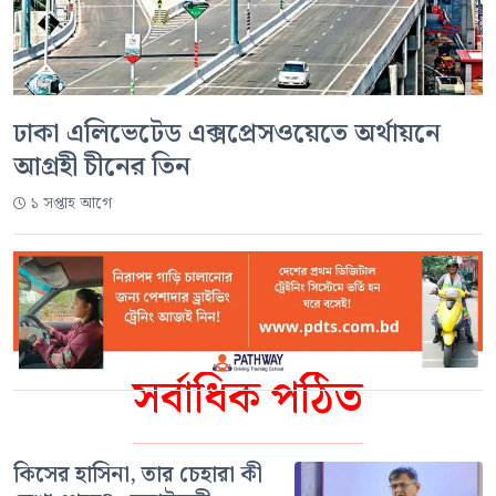
ঢাকা এলিভেটেড এক্সপ্রেসওয়েতে অর্থায়নে
আগ্রহী চীনের তিন
১ সপ্তাহ আগে
সর্বাধিক পঠিত
কিসের হাসিনা, তার চেহারা কী