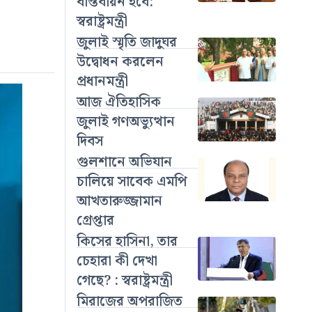
বাস্তবায়ন হবে:
স্বরাষ্ট্রমন্ত্রী
জুলাই স্মৃতি জাদুঘর
উদ্বোধন করলেন
প্রধানমন্ত্রী
আজ ঐতিহাসিক
জুলাই গণঅভ্যুত্থান
দিবস
গুলশানে অভিযান
চালিয়ে সাবেক এমপি
আখতারুজ্জামান
গ্রেপ্তার
কিসের হাসিনা, তার
চেহারা কী দেখা
গেছে? : স্বরাষ্ট্রমন্ত্রী
মিরাজের অপরাজিত