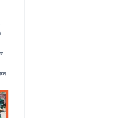
ড
ি
জে
সালে