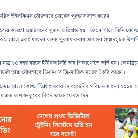
 মরিস উইলকিনস যৌথভাবে নোবেল পুরস্কার লাভ করেন।
তব্যের কারণে ওয়াটসনের সুনাম ক্ষতিগ্রস্ত হয়। ২০০৭ সালে তিনি কোল্
ং ২০১৯ সালে একই ধরনের মন্তব্য পুনরায় করায় তার সব সম্মানসূচক উপাধ
মাত্র ১৫ বছর বয়সে ইউনিভার্সিটি অব শিকাগোতে ভর্তি হন। কেমব্রি
খানেই তারা যৌথভাবে ডিএনএ’র ত্রি-মাত্রিক মডেল তৈরি করেন।
এবং ১৯৬৮ সালে কোল্ড স্প্রিং হারবার ল্যাবরেটরির পরিচালক হন। ২০১৪ 
পরে এক রুশ ধনকুবের কিনে তাকে ফেরত দেন।