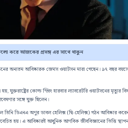
লো করে আজকের প্রসঙ্গ এর সাথে থাকুন
মোচনের অন্যতম আবিষ্কারক জেমস ওয়াটসন মারা গেছেন। ৯৭ বছর বয়স
 যুক্তরাষ্ট্রের কোল্ড স্প্রিং হারবার ল্যাবরেটরি ওয়াটসনের মৃত্যুর বি
বেষণার সঙ্গে যুক্ত ছিলেন।
 মিলে তিনি ডিএনএ অণুর ডাবল হেলিক্স (দ্বি-হেলিক্স) গঠন আবিষ্কার ক
বেচিত হয়। এ আবিষ্কারই আধুনিক আণবিক জীববিজ্ঞানের ভিত্তি স্থাপ