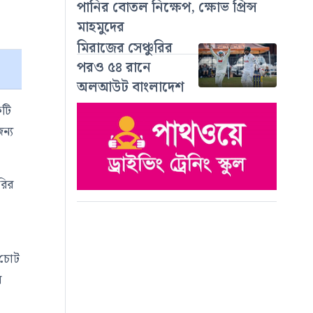
পানির বোতল নিক্ষেপ, ক্ষোভ প্রিন্স
মাহমুদের
মিরাজের সেঞ্চুরির
পরও ৫৪ রানে
অলআউট বাংলাদেশ
কটি
ন্য
রির
 চোট
ে