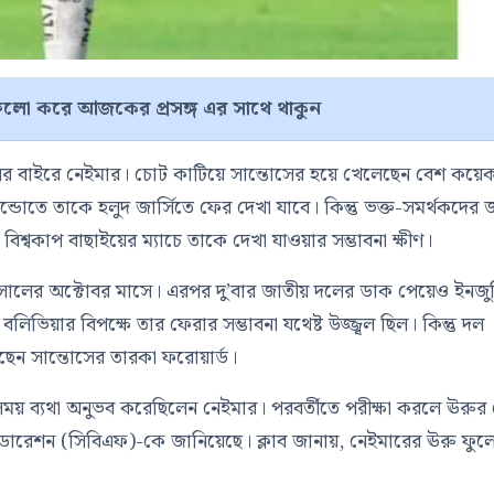
লো করে আজকের প্রসঙ্গ এর সাথে থাকুন
ের বাইরে নেইমার। চোট কাটিয়ে সান্তোসের হয়ে খেলেছেন বেশ কয়ে
ন্ডোতে তাকে হলুদ জার্সিতে ফের দেখা যাবে। কিন্তু ভক্ত-সমর্থকদের জ
্বকাপ বাছাইয়ের ম্যাচে তাকে দেখা যাওয়ার সম্ভাবনা ক্ষীণ।
 সালের অক্টোবর মাসে। এরপর দু’বার জাতীয় দলের ডাক পেয়েও ইনজু
লিভিয়ার বিপক্ষে তার ফেরার সম্ভাবনা যথেষ্ট উজ্জ্বল ছিল। কিন্তু দল
েন সান্তোসের তারকা ফরোয়ার্ড।
সময় ব্যথা অনুভব করেছিলেন নেইমার। পরবর্তীতে পরীক্ষা করলে ঊরুর
ফেডারেশন (সিবিএফ)-কে জানিয়েছে। ক্লাব জানায়, নেইমারের ঊরু ফুল