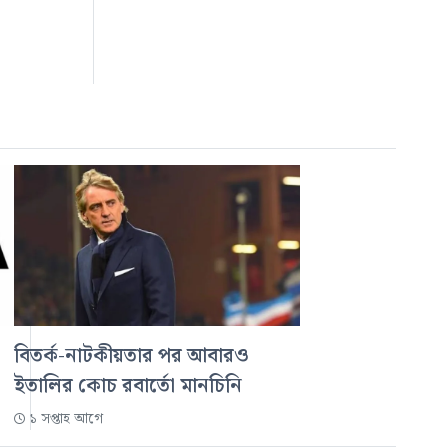
বিতর্ক-নাটকীয়তার পর আবারও
ইতালির কোচ রবার্তো মানচিনি
১ সপ্তাহ আগে