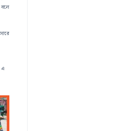
ই বলে
 সারে
 এ