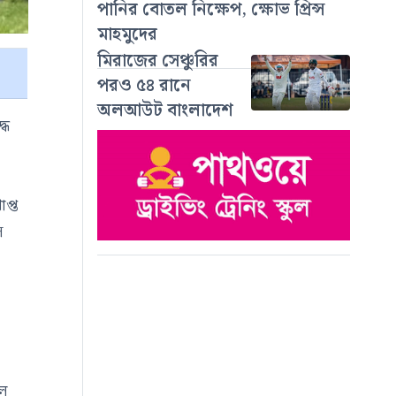
পানির বোতল নিক্ষেপ, ক্ষোভ প্রিন্স
মাহমুদের
মিরাজের সেঞ্চুরির
পরও ৫৪ রানে
অলআউট বাংলাদেশ
ধে
প্ত
স
লে