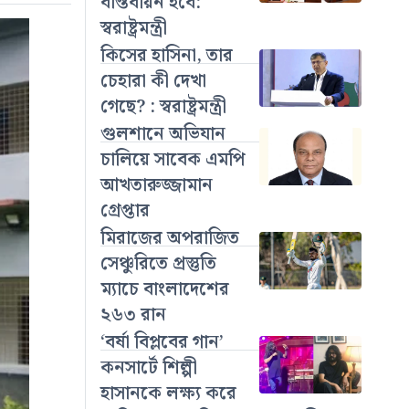
বাস্তবায়ন হবে:
স্বরাষ্ট্রমন্ত্রী
কিসের হাসিনা, তার
চেহারা কী দেখা
গেছে? : স্বরাষ্ট্রমন্ত্রী
গুলশানে অভিযান
চালিয়ে সাবেক এমপি
আখতারুজ্জামান
গ্রেপ্তার
মিরাজের অপরাজিত
সেঞ্চুরিতে প্রস্তুতি
ম্যাচে বাংলাদেশের
২৬৩ রান
‘বর্ষা বিপ্লবের গান’
কনসার্টে শিল্পী
হাসানকে লক্ষ্য করে