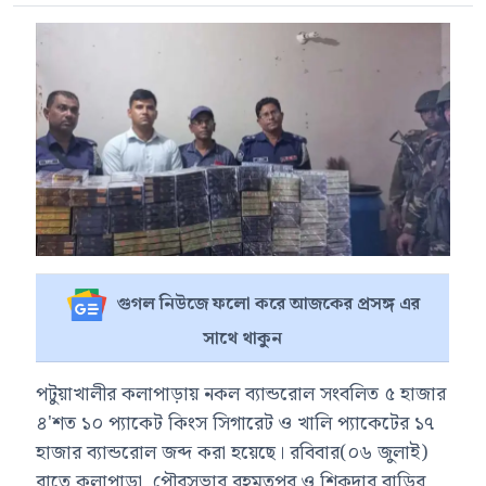
গুগল নিউজে ফলো করে আজকের প্রসঙ্গ এর
সাথে থাকুন
পটুয়াখালীর কলাপাড়ায় নকল ব্যান্ডরোল সংবলিত ৫ হাজার
৪'শত ১০ প্যাকেট কিংস সিগারেট ও খালি প্যাকেটের ১৭
হাজার ব্যান্ডরোল জব্দ করা হয়েছে। রবিবার(০৬ জুলাই)
রাতে কলাপাড়া পৌরসভার রহমতপুর ও শিকদার বাড়ির