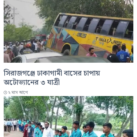
সিরাজগঞ্জে ঢাকাগামী বাসের চাপায়
অটোভ্যানের ৩ যাত্রী
২ মাস আগে