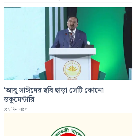
'আবু সাঈদের ছবি ছাড়া সেটি কোনো
ডকুমেন্টারি
২ দিন আগে