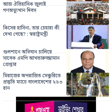
আজ ঐতিহাসিক জুলাই
গণঅভ্যুত্থান দিবস
কিসের হাসিনা, তার চেহারা কী
দেখা গেছে? : স্বরাষ্ট্রমন্ত্রী
গুলশানে অভিযান চালিয়ে
সাবেক এমপি আখতারুজ্জামান
গ্রেপ্তার
মিরাজের অপরাজিত সেঞ্চুরিতে
প্রস্তুতি ম্যাচে বাংলাদেশের ২৬৩
রান