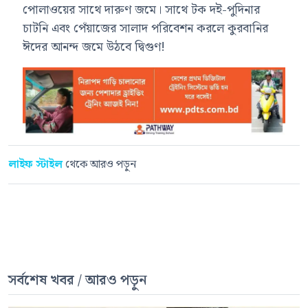
পোলাওয়ের সাথে দারুণ জমে। সাথে টক দই-পুদিনার
চাটনি এবং পেঁয়াজের সালাদ পরিবেশন করলে কুরবানির
ঈদের আনন্দ জমে উঠবে দ্বিগুণ!
লাইফ স্টাইল
থেকে আরও পড়ুন
সর্বশেষ খবর / আরও পড়ুন