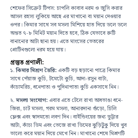
শেফের সিক্রেট টিপস: চাপলি কাবাব নরম ও জুসি করার
আসল রহস্য লুকিয়ে আছে এর মাখানো বা ময়ান দেওয়ার
ওপর। কিমার সাথে সব মসলা মিশিয়ে হাত দিয়ে ডলে ডলে
অন্তত ৭-৮ মিনিট ময়ান দিতে হবে, ঠিক যেভাবে রুটি
বানানোর আটা ছানা হয়। এতে মাংসের ভেতরের
প্রোটিনগুলো নরম হয়ে যায়।
প্রস্তুত প্রণালী:
১.
কিমার মিশ্রণ তৈরি:
একটি বড় ছড়ানো পাত্রে কিমার
সাথে পেঁয়াজ কুচি, টমেটো কুচি, আদা-রসুন বাটা,
কাঁচামরিচ, ধনেপাতা ও পুদিনাপাতা কুচি একসাথে নিন।
২.
মসলা সংযোগ:
এবার এতে টেলে রাখা আধভাঙা ধনে-
জিরা, চাট মসলা, গরম মসলা, আনারদানা গুঁড়ো, চিলি
ফ্লেক্স এবং স্বাদমতো লবণ দিন। বাইন্ডিংয়ের জন্য ভুট্টার
আটা, কাঁচা ডিম এবং ভেজে রাখা ডিমের ঝুড়িটুকু দিয়ে খুব
ভালো করে ময়ান দিয়ে মেখে নিন। মাখানো শেষে মিশ্রণটি