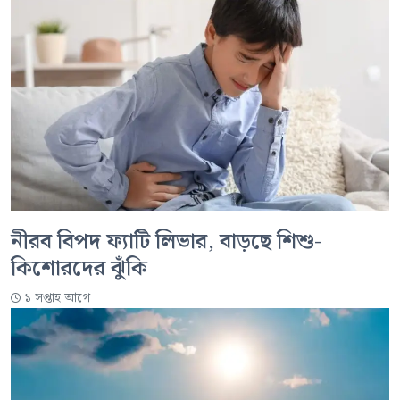
নীরব বিপদ ফ্যাটি লিভার, বাড়ছে শিশু-
কিশোরদের ঝুঁকি
১ সপ্তাহ আগে