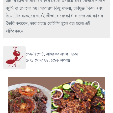
এই বিখ্যাত কাবাবটি বাইরে থেকে মচমচে এবং ভেতরে দারুণ
জুসি বা রসালো হয়। সাধারণ কিছু মসলা, চর্বিযুক্ত কিমা এবং
টমেটোর ব্যবহারে ঘরেই কীভাবে রেস্তোরাঁ স্বাদের এই কাবাব
তৈরি করবেন, তার সহজ রেসিপি তুলে ধরা হলো এই
প্রতিবেদনে।
ডেস্ক রিপোর্ট, আজকের প্রসঙ্গ , ঢাকা
২৮ মে ২০২৬, ১:১৬ অপরাহ্ণ