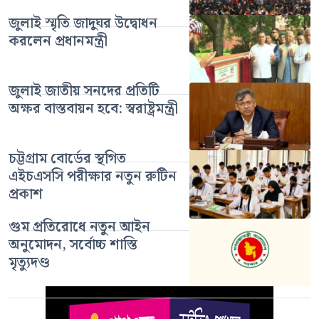
জুলাই স্মৃতি জাদুঘর উদ্বোধন
করলেন প্রধানমন্ত্রী
জুলাই জাতীয় সনদের প্রতিটি
অক্ষর বাস্তবায়ন হবে: স্বরাষ্ট্রমন্ত্রী
চট্টগ্রাম বোর্ডের স্থগিত
এইচএসসি পরীক্ষার নতুন রুটিন
প্রকাশ
গুম প্রতিরোধে নতুন আইন
অনুমোদন, সর্বোচ্চ শাস্তি
মৃত্যুদণ্ড