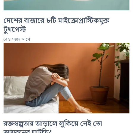
দেশের বাজারে ৮টি মাইক্রোপ্লাস্টিকমুক্ত
টুথপেস্ট
১ সপ্তাহ আগে
রক্তস্বল্পতার আড়ালে লুকিয়ে নেই তো
আয়রনের ঘাটতি?