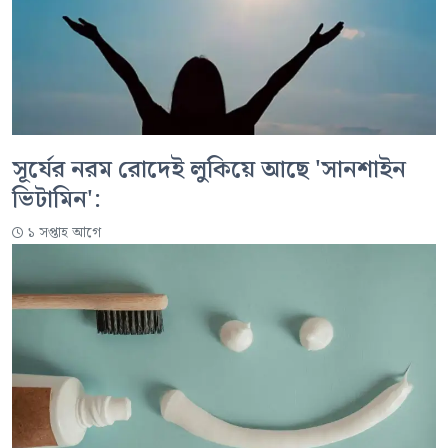
সূর্যের নরম রোদেই লুকিয়ে আছে 'সানশাইন
ভিটামিন':
১ সপ্তাহ আগে