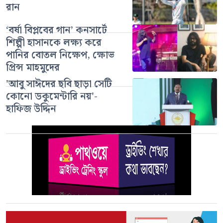
রান
‘বর্ষা বিপ্লবের গান’ কনসার্টে
শিল্পী হাসানকে লক্ষ্য করে
পানির বোতল নিক্ষেপ, ক্ষোভ
প্রিন্স মাহমুদের
'আবু সাঈদের ছবি ছাড়া সেটি
কোনো ডকুমেন্টারি নয়'-
হাফিজ উদ্দিন