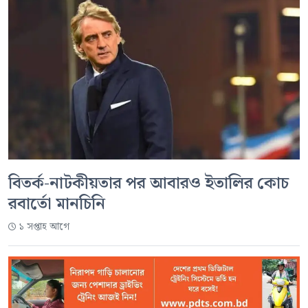
বিতর্ক-নাটকীয়তার পর আবারও ইতালির কোচ
রবার্তো মানচিনি
১ সপ্তাহ আগে