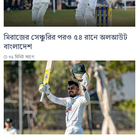
মিরাজের সেঞ্চুরির পরও ৫৪ রানে অলআউট
বাংলাদেশ
৩৯ মিনিট আগে