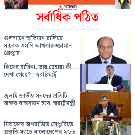
সর্বাধিক পঠিত
গুলশানে অভিযান চালিয়ে
সাবেক এমপি আখতারুজ্জামান
গ্রেপ্তার
কিসের হাসিনা, তার চেহারা কী
দেখা গেছে? : স্বরাষ্ট্রমন্ত্রী
জুলাই জাতীয় সনদের প্রতিটি
অক্ষর বাস্তবায়ন হবে: স্বরাষ্ট্রমন্ত্রী
মিরাজের অপরাজিত সেঞ্চুরিতে
প্রস্তুতি ম্যাচে বাংলাদেশের ২৬৩