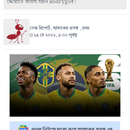
স্কোয়াডে জায়গা হয়নি Rodrygoর।
ডেস্ক রিপোর্ট, আজকের প্রসঙ্গ , ঢাকা
১৯ মে ২০২৬, ৯:০০ পূর্বাহ্ণ
গুগল নিউজে ফলো করে আজকের প্রসঙ্গ এর